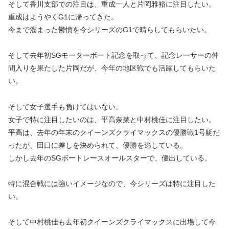
そして香川支部での注目は、
重成一人
と
片岡雅裕
に注目したい。
重成はようやくG1に帰ってきた。
今まで溜まった鬱憤を今シリーズのG1で晴らしてもらいたい。
そして去年初SGモーターボート記念を取って、記念レーサーの仲
間入りを果たした片岡だが、今年の地区戦でも活躍してもらいた
い。
そして女子選手も負けてはいない。
女子で特に注目したいのは、
平高奈菜
と
中村桃佳
に注目したい。
平高は、去年の年末のクイーンズクライマックスの優勝戦1号艇だ
ったが、田口に差しを決められて、優勝を逃している。
しかし去年のSGボートレースオールスターで、優出している。
特に混合戦には強いイメージなので、今シリーズは特に注目した
い。
そして中村桃佳も去年初クイーンズクライマックスに出場して今