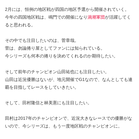
2月には、恒例の地区戦が四国の地区予選から開催されていく。
今年の四国地区戦は、鳴門での開催になり
渦潮軍団
が活躍してく
ると思われる。
その中でも注目したいのは、菅章哉。
菅は、勿論捲り屋としてファンには知られている。
今シリーズも何本の捲りを決めてくれるのか期待したい。
そして前年のチャンピオン
山田祐也
にも注目したい。
山田は近況優勝はないが、地元開催でG1なので、なんとしても連
覇を目指してレースをしていきたい。
そして、
田村隆信
と
林美憲
にも注目したい。
田村は2017年のチャンピオンで、近況大きなレースでの優勝がな
いので、今シリーズは、もう一度地区戦のチャンピオンに。