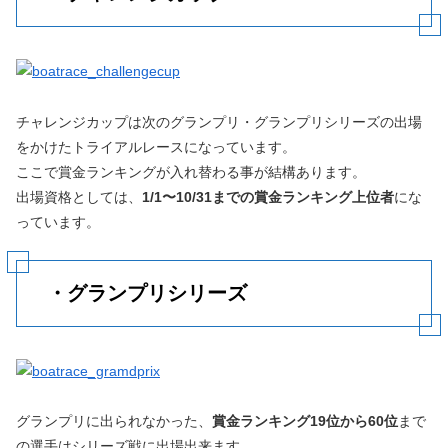
チャレンジカップは次のグランプリ・グランプリシリーズの出場
をかけたトライアルレースになっています。
ここで賞金ランキングが入れ替わる事が結構あります。
出場資格としては、
1/1〜10/31までの賞金ランキング上位者
にな
っています。
・グランプリシリーズ
グランプリに出られなかった、
賞金ランキング19位から60位
まで
の選手はシリーズ戦に出場出来ます。