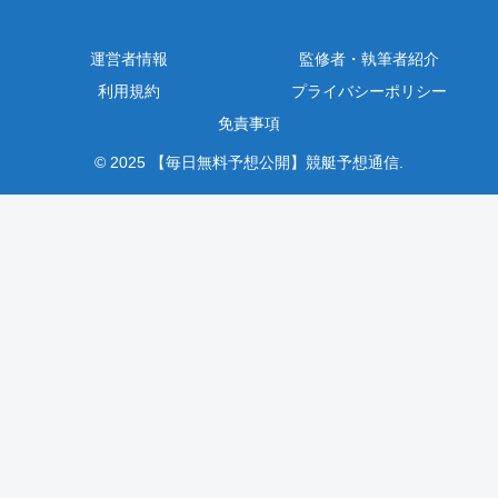
運営者情報
監修者・執筆者紹介
利用規約
プライバシーポリシー
免責事項
© 2025 【毎日無料予想公開】競艇予想通信.