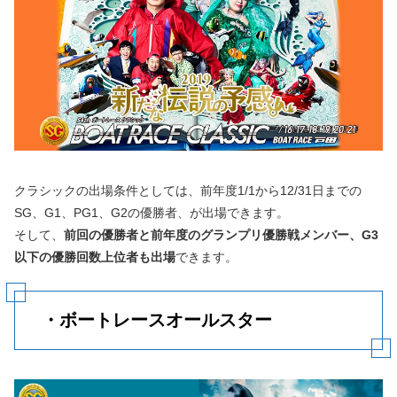
クラシックの出場条件としては、前年度1/1から12/31日までの
SG、G1、PG1、G2の優勝者、が出場できます。
そして、
前回の優勝者と前年度のグランプリ優勝戦メンバー、G3
以下の優勝回数上位者も出場
できます。
・ボートレースオールスター