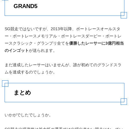
GRAND5
SG競走ではないですが、2013年以降、ボートレースオールスタ
ー・ボートレースメモリアル・ボートレースダービー・ボートレ
ースクラシック・グランプリ全てを
優勝したレーサーに3億円相当
のインゴット
が送られます。
まだ達成したレーサーはいませんが、誰が初めてのグランドスラ
ムを達成するのでしょうか。
まとめ
いかがでしたでしょうか。