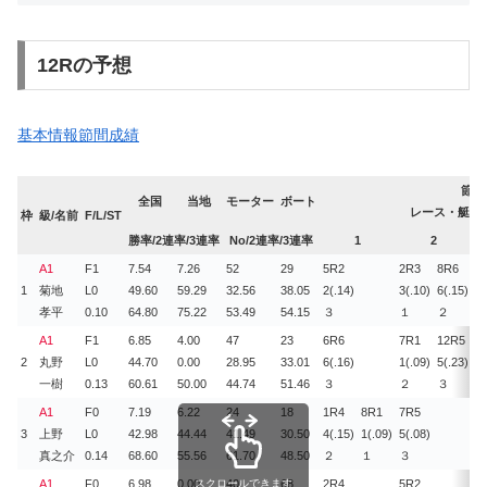
12Rの予想
基本情報
節間成績
節間
全国
当地
モーター
ボート
レース・艇番/進
枠
級/名前
F/L/ST
勝率/2連率/3連率
No/2連率/3連率
1
2
A1
F1
7.54
7.26
52
29
5R
2
2R
3
8R
6
1
1
菊地
L0
49.60
59.29
32.56
38.05
2(.14)
3(.10)
6(.15)
1(
孝平
0.10
64.80
75.22
53.49
54.15
３
１
２
１
A1
F1
6.85
4.00
47
23
6R
6
7R
1
12R
5
1
2
丸野
L0
44.70
0.00
28.95
33.01
6(.16)
1(.09)
5(.23)
2(
一樹
0.13
60.61
50.00
44.74
51.46
３
２
３
４
A1
F0
7.19
6.22
24
18
1R
4
8R
1
7R
5
1
3
上野
L0
42.98
44.44
41.49
30.50
4(.15)
1(.09)
5(.08)
3(
真之介
0.14
68.60
55.56
61.70
48.50
２
１
３
２
A1
F0
6.98
0.00
スクロールできます
40
68
2R
4
5R
2
2