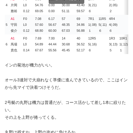
4
片岡
L0
54.76
0.00
30.00
43.40
3(.21)
2(.05)
1(
雅裕
0.12
69.05
0.00
51.11
59.57
６
２
１
A1
F0
7.08
6.17
57
69
7R
1
11R
5
4R
4
4
5
守田
L0
57.60
56.67
48.35
34.86
1(.08)
5(.11)
4(.09)
2(
俊介
0.12
68.80
60.00
67.03
56.88
１
６
６
１
A1
F0
7.69
7.00
14
40
12R
5
1R
3
10R
1
3
6
馬場
L0
54.89
44.44
30.68
36.52
5(.16)
3(.13)
1(.12)
3(
貴也
0.14
67.67
55.56
45.45
52.17
６
５
１
４
インの菊池が機力がいい。
オール3連対で大崩れなく準優に進んできているので、ここはイン
から先マイで決着つけそうだ。
2号艇の丸野は機力は普通だが、コース活かして差し1本に絞りた
い。
その上を上野が捲ってくる。
丸野は残すか、上野の攻めに負けるか。