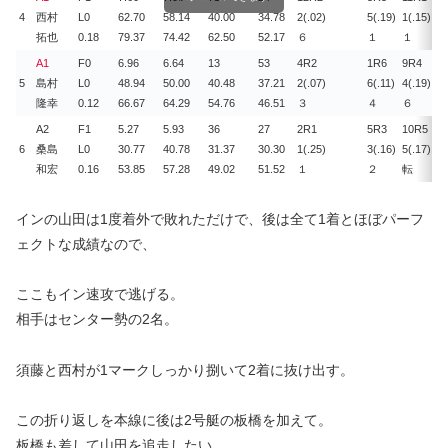
4
西村
L0
62.70
58.14
40.00
34.78
2(.02)
5(.19)
1(.15)
6(
拓也
0.18
79.37
74.42
62.50
52.17
６
１
１
４
A1
F0
6.96
6.64
13
53
4R
2
1R
6
9R
4
7
5
島村
L0
48.94
50.00
40.48
37.21
2(.07)
6(.11)
4(.19)
5(
隆幸
0.12
66.67
64.29
54.76
46.51
３
４
６
３
A2
F1
5.27
5.93
36
27
2R
1
5R
3
10R
5
4
6
桑島
L0
30.77
40.78
31.37
30.30
1(.25)
3(.16)
5(.17)
2(
和宏
0.16
53.85
57.28
49.02
51.52
１
２
転
３
インの山田は1度着外で敗れただけで、後は全て1着とほぼパーフ
ェクトな成績なので、
ここもイン速攻で逃げる。
相手はセンター勢の2名。
須藤と西村が1マークしっかり捌いて2着に抜け出す。
この折り返しを本線に後は2号艇の板橋を加えて。
板橋も差して山田を追走したい。