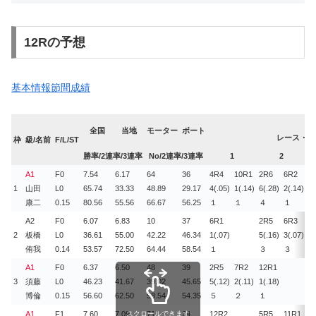
12Rの予想
基本情報
節間成績
全国
当地
モーター
ボート
レース・艇番
枠
級/名前
F/L/ST
勝率/2連率/3連率
No/2連率/3連率
1
2
A1
F0
7.54
6.17
64
36
4R
4
10R
1
2R
6
6R
2
2
1
山田
L0
65.74
33.33
48.89
29.17
4(.05)
1(.14)
6(.28)
2(.14)
3(
康二
0.15
80.56
55.56
66.67
56.25
１
１
４
１
１
A2
F0
6.07
6.83
10
37
6R
1
2R
5
6R
3
9
2
板橋
L0
36.61
55.00
42.22
46.34
1(.07)
5(.16)
3(.07)
2(
侑我
0.14
53.57
72.50
64.44
58.54
１
３
３
１
A1
F0
6.37
6.50
48
39
2R
5
7R
2
12R
1
3
3
須藤
L0
46.23
41.67
39.02
45.65
5(.12)
2(.11)
1(.18)
6(
博倫
0.15
56.60
62.50
58.54
54.35
５
２
１
４
A1
F1
7.60
7.09
スクロールできます
71
24
12R
2
5R
5
11R
1
7