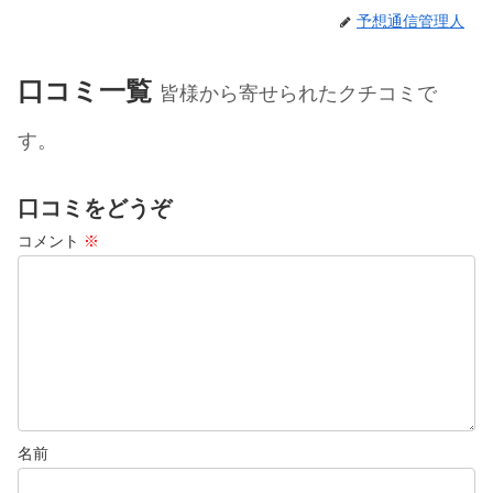
予想通信管理人
口コミ一覧
皆様から寄せられたクチコミで
す。
口コミをどうぞ
コメント
※
名前