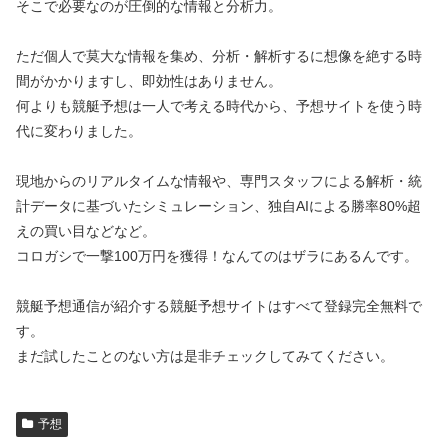
そこで必要なのが圧倒的な情報と分析力。
ただ個人で莫大な情報を集め、分析・解析するに想像を絶する時
間がかかりますし、即効性はありません。
何よりも競艇予想は一人で考える時代から、予想サイトを使う時
代に変わりました。
現地からのリアルタイムな情報や、専門スタッフによる解析・統
計データに基づいたシミュレーション、独自AIによる勝率80%超
えの買い目などなど。
コロガシで一撃100万円を獲得！なんてのはザラにあるんです。
競艇予想通信が紹介する競艇予想サイトはすべて登録完全無料で
す。
まだ試したことのない方は是非チェックしてみてください。
予想