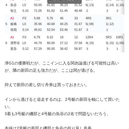
4
魚谷
L0
50.00
81.82
36.23
31.52
6(.13)
2(.14)
1(.16)
3(
智之
0.15
71.05
81.82
51.45
48.48
２
２
２
３
A1
F0
5.68
5.76
46
33
4R
5
3R
1
3
5
板橋
L0
35.96
40.68
40.25
31.67
5(.08)
1(.12)
3(
侑我
0.14
45.61
52.54
53.46
51.67
３
１
１
A1
F0
6.79
9.10
19
12
12R
4
5R
3
10R
1
1
6
濱野谷
L0
44.79
80.00
27.12
37.58
4(.19)
3(.15)
1(.09)
6(
憲吾
0.12
57.29
95.00
38.42
56.97
３
３
１
２
津G1の優勝戦だが、ここインに入る関勿論逃げる可能性は高い
が、隣の新田の足も強力だが、ここは関が逃げる。
抑えで新田の差し切り舟券は買っておきたい。
インから逃げると追走するのは、2号艇の新田を軸にして買いた
い。
3着も3号艇の磯部と4号艇の魚谷の2名で問題ないだろう。
本線は2号艇の新田と磯部と魚谷の折り返し舟券。