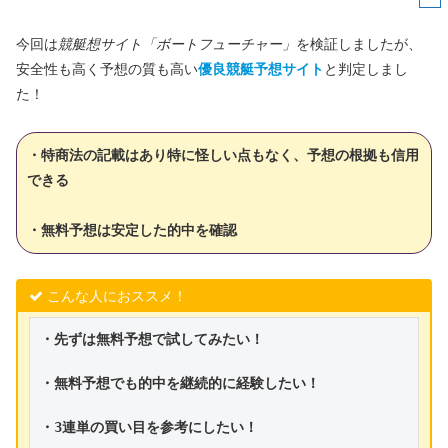
今回は
競艇想サイト「ボートフューチャー」
を検証しましたが、
安全性も高く予想の質も高い
優良競艇予想サイト
と判定しまし
た！
・特商法の記載はあり特に怪しい点もなく、予想の根拠も信用
できる
・無料予想は安定した的中を確認
こんな人におススメ！
・先ずは無料予想で試してみたい！
・無料予想でも的中を継続的に経験したい！
・3連単の買い目を参考にしたい！