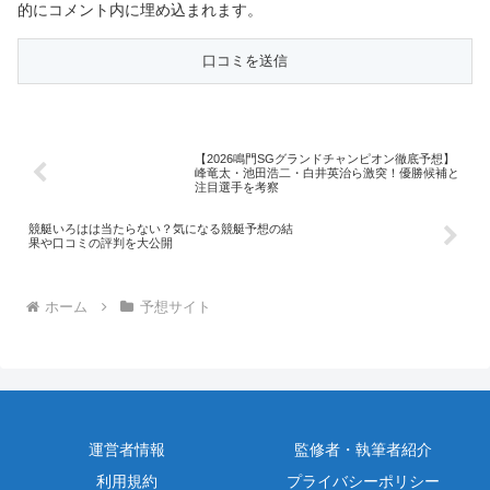
的にコメント内に埋め込まれます。
【2026鳴門SGグランドチャンピオン徹底予想】
峰竜太・池田浩二・白井英治ら激突！優勝候補と
注目選手を考察
競艇いろはは当たらない？気になる競艇予想の結
果や口コミの評判を大公開
ホーム
予想サイト
運営者情報
監修者・執筆者紹介
利用規約
プライバシーポリシー