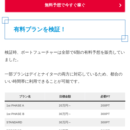
無料予想で今すぐ稼ぐ
有料プランを検証！
検証時、ボートフューチャーは全部で6類の有料予想を販売してい
ました。
一部プランはデイとナイターの両方に対応しているため、都合の
いい時間帯に利用できることが可能です。
プラン名
目標金額
必要PT
1st PHASE A
20万円～
200PT
1st PHASE B
30万円～
300PT
STANDARD
30万円～
300PT