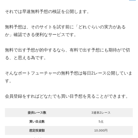
それでは早速無料予想の検証を公開します。
無料予想は、そのサイトを試す前に「どれぐらいの実力がある
か」確認できる便利なサービスです。
無料で出す予想が的中するなら、有料で出す予想にも期待がで切
る、と思える為です。
そんなボートフューチャーの
無料予想は毎日2レース公開していま
す。
会員登録をすればどなたでも買い目予想を見ることができます。
提供レース数
3連単2レース
買い目点数
5点
想定投資額
10,000円