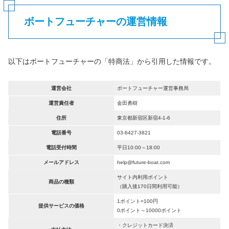
ボートフューチャーの運営情報
以下はボートフューチャーの「特商法」から引用した情報です。
運営会社
ボートフューチャー運営事務局
運営責任者
金田勇樹
住所
東京都新宿区新宿4-1-6
電話番号
03-6427-3821
電話受付時間
平日10:00～18:00
メールアドレス
help@future-boat.com
サイト内利用ポイント
商品の種類
（購入後170日間利用可能）
1ポイント=100円
提供サービスの価格
0ポイント～10000ポイント
・クレジットカード決済