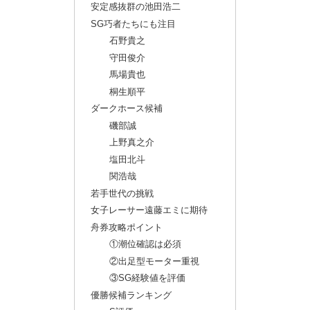
安定感抜群の池田浩二
SG巧者たちにも注目
石野貴之
守田俊介
馬場貴也
桐生順平
ダークホース候補
磯部誠
上野真之介
塩田北斗
関浩哉
若手世代の挑戦
女子レーサー遠藤エミに期待
舟券攻略ポイント
①潮位確認は必須
②出足型モーター重視
③SG経験値を評価
優勝候補ランキング