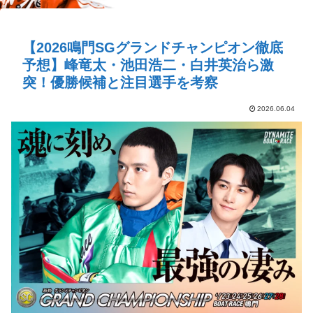
【2026鳴門SGグランドチャンピオン徹底
予想】峰竜太・池田浩二・白井英治ら激
突！優勝候補と注目選手を考察
2026.06.04