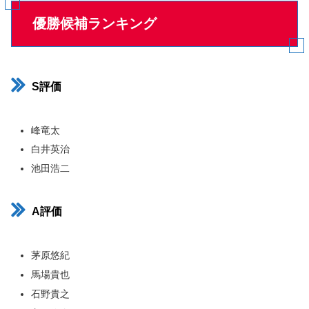
優勝候補ランキング
S評価
峰竜太
白井英治
池田浩二
A評価
茅原悠紀
馬場貴也
石野貴之