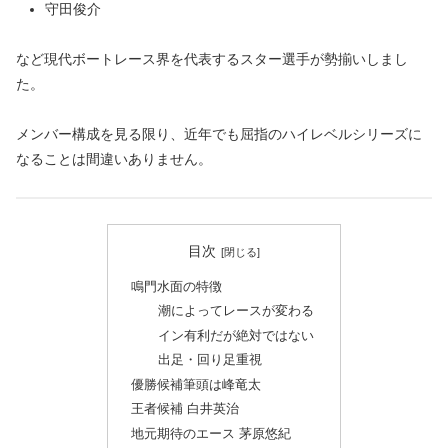
守田俊介
など現代ボートレース界を代表するスター選手が勢揃いしまし
た。
メンバー構成を見る限り、近年でも屈指のハイレベルシリーズに
なることは間違いありません。
目次
鳴門水面の特徴
潮によってレースが変わる
イン有利だが絶対ではない
出足・回り足重視
優勝候補筆頭は峰竜太
王者候補 白井英治
地元期待のエース 茅原悠紀