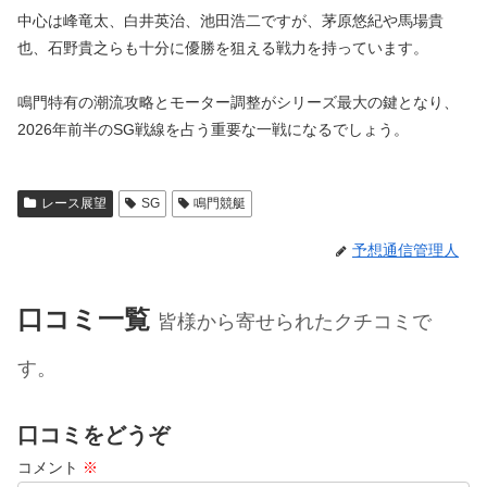
中心は峰竜太、白井英治、池田浩二ですが、茅原悠紀や馬場貴
也、石野貴之らも十分に優勝を狙える戦力を持っています。
鳴門特有の潮流攻略とモーター調整がシリーズ最大の鍵となり、
2026年前半のSG戦線を占う重要な一戦になるでしょう。
レース展望
SG
鳴門競艇
予想通信管理人
口コミ一覧
皆様から寄せられたクチコミで
す。
口コミをどうぞ
コメント
※