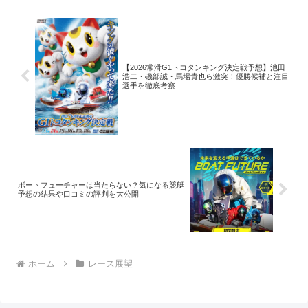
【2026常滑G1トコタンキング決定戦予想】池田
浩二・磯部誠・馬場貴也ら激突！優勝候補と注目
選手を徹底考察
ボートフューチャーは当たらない？気になる競艇
予想の結果や口コミの評判を大公開
ホーム
レース展望