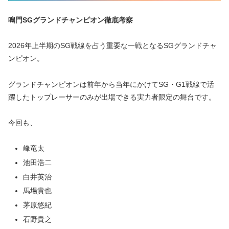
鳴門SGグランドチャンピオン徹底考察
2026年上半期のSG戦線を占う重要な一戦となるSGグランドチャ
ンピオン。
グランドチャンピオンは前年から当年にかけてSG・G1戦線で活
躍したトップレーサーのみが出場できる実力者限定の舞台です。
今回も、
峰竜太
池田浩二
白井英治
馬場貴也
茅原悠紀
石野貴之