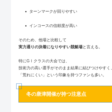
ターンマークが回りやすい
インコースの信頼度が高い
そのため、他場と比較して
実力通りの決着になりやすい競艇場
と言える。
特にGⅠクラスの大会では、
技術力の高い選手がそのまま結果に結びつけやすく
「荒れにくい」という印象を持つファンも多い。
冬の唐津開催が持つ注意点