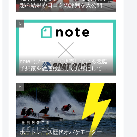
想の結果や口コミの評判を大公開
note（ノート）で販売している競艇
予想家を徹底検証して丸裸にしてや
る！
ボートレース歴代オバケモーター
皇艇は当たらない？気になる競艇予