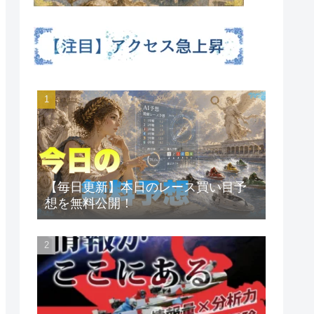
【毎日更新】本日のレース買い目予
想を無料公開！