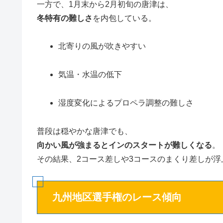
一方で、1月末から2月初旬の唐津は、
冬特有の難しさ
を内包している。
北寄りの風が吹きやすい
気温・水温の低下
湿度変化によるプロペラ調整の難しさ
普段は穏やかな唐津でも、
向かい風が強まるとインのスタートが難しくなる
。
その結果、2コース差しや3コースのまくり差しが浮
九州地区選手権のレース傾向