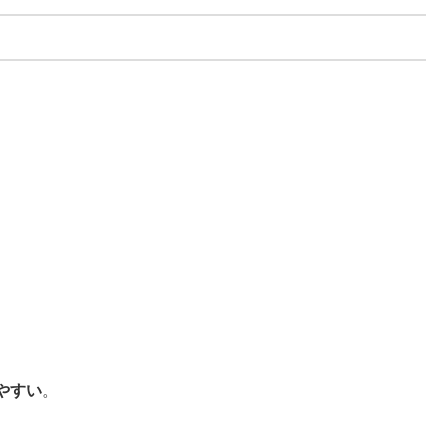
やすい
。