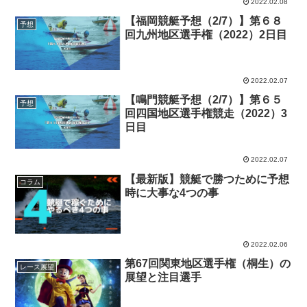
2022.02.08
【福岡競艇予想（2/7）】第６８
予想
回九州地区選手権（2022）2日目
2022.02.07
【鳴門競艇予想（2/7）】第６５
予想
回四国地区選手権競走（2022）3
日目
2022.02.07
【最新版】競艇で勝つために予想
コラム
時に大事な4つの事
2022.02.06
第67回関東地区選手権（桐生）の
レース展望
展望と注目選手