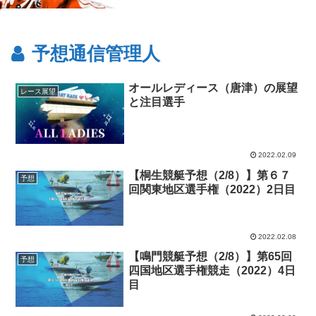
予想通信管理人
オールレディース（唐津）の展望
レース展望
と注目選手
2022.02.09
【桐生競艇予想（2/8）】第６７
予想
回関東地区選手権（2022）2日目
2022.02.08
【鳴門競艇予想（2/8）】第65回
予想
四国地区選手権競走（2022）4日
目