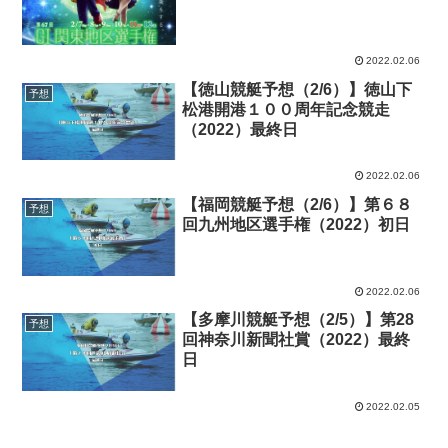
2022.02.06
【徳山競艇予想（2/6）】徳山下
予想
松港開港１００周年記念競走
（2022）最終日
2022.02.06
【福岡競艇予想（2/6）】第６８
予想
回九州地区選手権（2022）初日
2022.02.06
【多摩川競艇予想（2/5）】第28
予想
回神奈川新聞社賞（2022）最終
日
2022.02.05