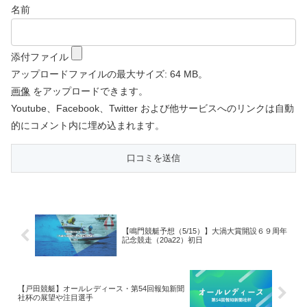
名前
添付ファイル
アップロードファイルの最大サイズ: 64 MB。
画像
をアップロードできます。
Youtube、Facebook、Twitter および他サービスへのリンクは自動
的にコメント内に埋め込まれます。
【鳴門競艇予想（5/15）】大渦大賞開設６９周年
記念競走（20a22）初日
【戸田競艇】オールレディース・第54回報知新聞
社杯の展望や注目選手