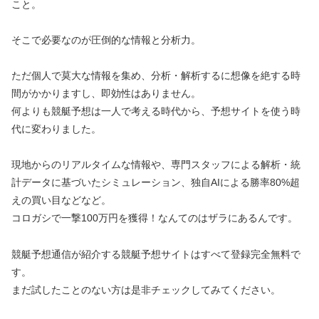
こと。
そこで必要なのが圧倒的な情報と分析力。
ただ個人で莫大な情報を集め、分析・解析するに想像を絶する時
間がかかりますし、即効性はありません。
何よりも競艇予想は一人で考える時代から、予想サイトを使う時
代に変わりました。
現地からのリアルタイムな情報や、専門スタッフによる解析・統
計データに基づいたシミュレーション、独自AIによる勝率80%超
えの買い目などなど。
コロガシで一撃100万円を獲得！なんてのはザラにあるんです。
競艇予想通信が紹介する競艇予想サイトはすべて登録完全無料で
す。
まだ試したことのない方は是非チェックしてみてください。