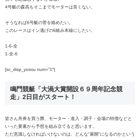
4号艇の森高もそこまでモーターは良くない。
そうなれば6号艇の菅を絡めたい。
このレースはイン逃げの6絡み本線にしたい。
1-6-全
1-全-6
[sc_disp_yosou num=”1″]
鳴門競艇「大渦大賞開設６９周年記念競
走」2日目がスタート！
皆さん舟券を買う際、モーター・進入・調子・会場の特徴などと
いった要素から予想を組み立てると思います。
ただ意識しなければいけないのは、どんな“展開”になるのかという