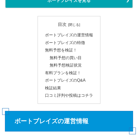
ボートブレイズを見る
目次
ボートブレイズの運営情報
ボートブレイズの特徴
無料予想を検証！
無料予想の買い目
無料予想検証状況
有料プランを検証！
ボートブレイズのQ&A
検証結果
口コミ評判や投稿はコチラ
ボートブレイズの運営情報