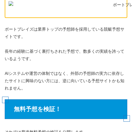
ボートブレイズは業界トップの予想師を採用している競艇予想サ
イトです。
長年の経験に基づく裏打ちされた予想で、数多くの実績を誇って
いるようです。
AIシステムや運営の体制ではなく、外部の予想師の実力に依存し
たサイトに興味のない方には、逆に向いている予想サイトかも知
れません。
無料予想を検証！