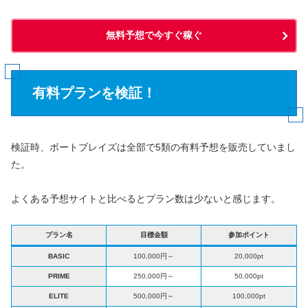
無料予想で今すぐ稼ぐ
有料プランを検証！
検証時、ボートブレイズは全部で5類の有料予想を販売していまし
た。
よくある予想サイトと比べるとプラン数は少ないと感じます。
プラン名
目標金額
参加ポイント
BASIC
100,000円～
20,000pt
PRIME
250,000円～
50,000pt
ELITE
500,000円～
100,000pt