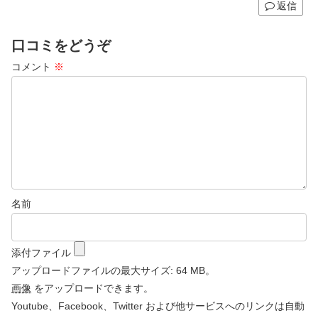
返信
口コミをどうぞ
コメント
※
名前
添付ファイル
アップロードファイルの最大サイズ: 64 MB。
画像
をアップロードできます。
Youtube、Facebook、Twitter および他サービスへのリンクは自動