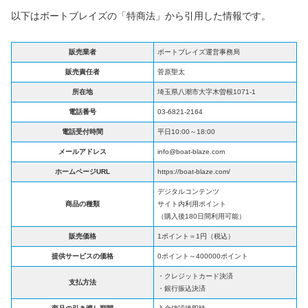
以下はボートブレイズの「特商法」から引用した情報です。
販売業者
ボートブレイズ運営事務局
販売責任者
菅原聖太
所在地
埼玉県八潮市大字木曽根1071-1
電話番号
03-6821-2164
電話受付時間
平日10:00～18:00
メールアドレス
info@boat-blaze.com
ホームページURL
https://boat-blaze.com/
デジタルコンテンツ
商品の種類
サイト内利用ポイント
（購入後180日間利用可能）
販売価格
1ポイント＝1円（税込）
提供サービスの価格
0ポイント～400000ポイント
・クレジットカード決済
支払方法
・銀行振込決済