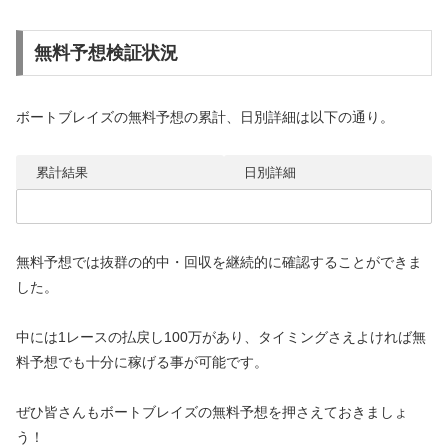
無料予想検証状況
ボートブレイズの無料予想の累計、日別詳細は以下の通り。
累計結果
日別詳細
無料予想では抜群の的中・回収を継続的に確認することができま
した。
中には1レースの払戻し100万があり、タイミングさえよければ無
料予想でも十分に稼げる事が可能です。
ぜひ皆さんもボートブレイズの無料予想を押さえておきましょ
う！