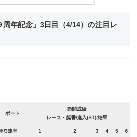
周年記念」3日目（4/14）の注目レ
節間成績
ー
ボート
レース・艇番/進入(ST)/結果
連率/3連率
1
2
3
4
5
6