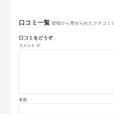
口コミ一覧
皆様から寄せられたクチコミ
口コミをどうぞ
コメント
※
名前