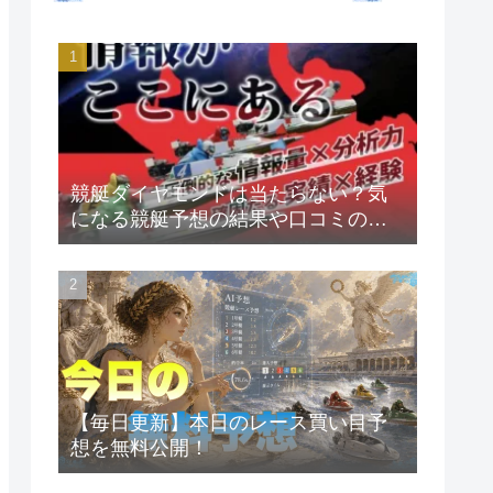
競艇ダイヤモンドは当たらない？気
になる競艇予想の結果や口コミの評
判を大公開
【毎日更新】本日のレース買い目予
想を無料公開！