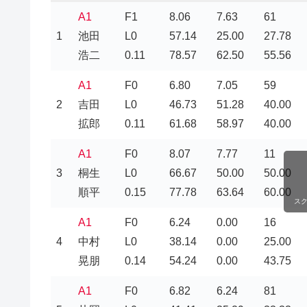
A1
F1
8.06
7.63
61
1
池田
L0
57.14
25.00
27.78
浩二
0.11
78.57
62.50
55.56
A1
F0
6.80
7.05
59
2
吉田
L0
46.73
51.28
40.00
拡郎
0.11
61.68
58.97
40.00
A1
F0
8.07
7.77
11
3
桐生
L0
66.67
50.00
50.00
順平
0.15
77.78
63.64
60.00
ス
A1
F0
6.24
0.00
16
4
中村
L0
38.14
0.00
25.00
晃朋
0.14
54.24
0.00
43.75
A1
F0
6.82
6.24
81