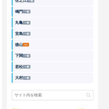
住之江
一般
鳴門
一般
丸亀
一般
宮島
一般
徳山
G1
下関
一般
若松
一般
大村
一般