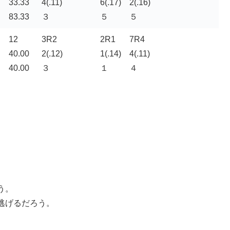
33.33
4(.11)
6(.17)
2(.16)
83.33
３
５
５
12
3R
2
2R
1
7R
4
40.00
2(.12)
1(.14)
4(.11)
40.00
３
１
４
う。
逃げるだろう。