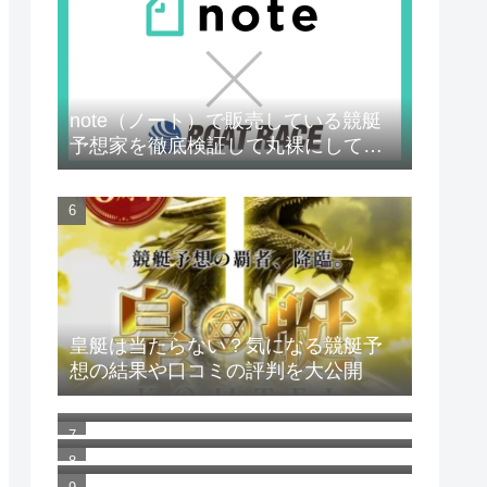
note（ノート）で販売している競艇
予想家を徹底検証して丸裸にしてや
る！
皇艇は当たらない？気になる競艇予
想の結果や口コミの評判を大公開
ボートレース歴代オバケモーター
競艇ライナーは当たらない？気にな
る競艇予想の結果や口コミの評判を
ボートレース（競艇）場のマスコッ
大公開
トキャラクター
競艇ライトニングは当たらない？気
になる競艇予想の結果や口コミの評