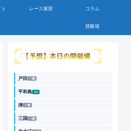
イト
レース展望
コラム
競艇場
戸田
一般
平和島
G3
津
一般
三国
一般