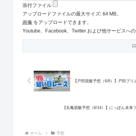
添付ファイル
アップロードファイルの最大サイズ: 64 MB。
画像
をアップロードできます。
Youtube、Facebook、Twitter および他
【戸田競艇予想（6/8）】戸田プリ
【丸亀競艇予想（6/14）】にっぽん未来
ホーム
予想