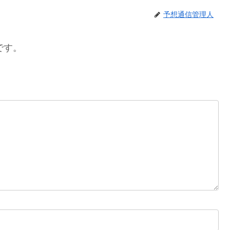
予想通信管理人
です。