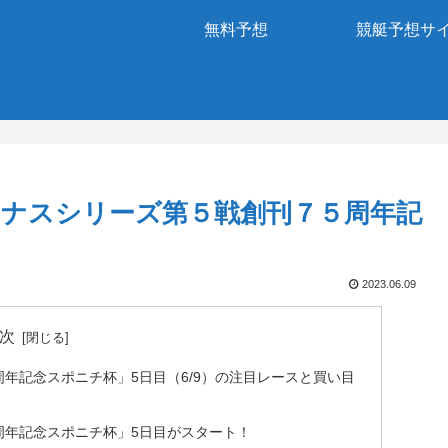
無料予想
競艇予想サ
ーナスシリーズ第５戦創刊７５周年記
2023.06.09
次
年記念スポニチ杯」5日目（6/9）の注目レースと買い目
周年記念スポニチ杯」5日目がスタート！