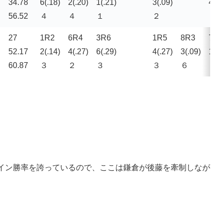
34.78
6(.18)
2(.20)
1(.21)
3(.09)
4(.
56.52
４
４
１
２
３
27
1R
2
6R
4
3R
6
1R
5
8R
3
7R
52.17
2(.14)
4(.27)
6(.29)
4(.27)
3(.09)
1(.
60.87
３
２
３
３
６
２
イン勝率を誇っているので、ここは鎌倉が後藤を牽制しなが