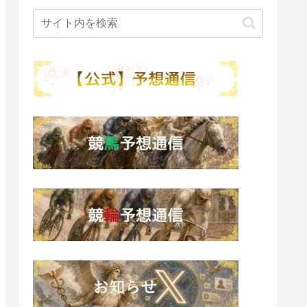
4
12R
3
19)
3(.17)
１
4
10R
2
16)
2(.12)
２
3
1R
1
10)
1(.15)
１
4
12R
1
06)
1(.08)
２
4
9R
5