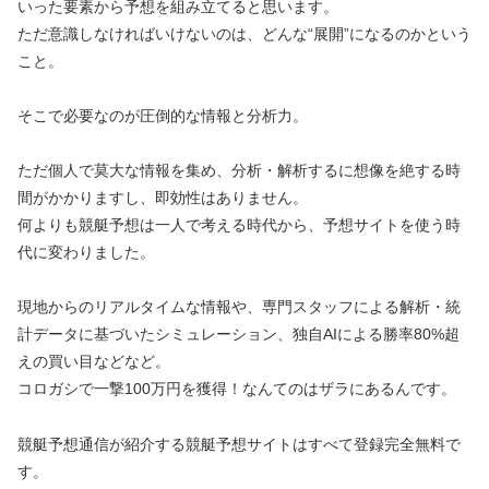
いった要素から予想を組み立てると思います。
ただ意識しなければいけないのは、どんな“展開”になるのかという
こと。
そこで必要なのが圧倒的な情報と分析力。
ただ個人で莫大な情報を集め、分析・解析するに想像を絶する時
間がかかりますし、即効性はありません。
何よりも競艇予想は一人で考える時代から、予想サイトを使う時
代に変わりました。
現地からのリアルタイムな情報や、専門スタッフによる解析・統
計データに基づいたシミュレーション、独自AIによる勝率80%超
えの買い目などなど。
コロガシで一撃100万円を獲得！なんてのはザラにあるんです。
競艇予想通信が紹介する競艇予想サイトはすべて登録完全無料で
す。