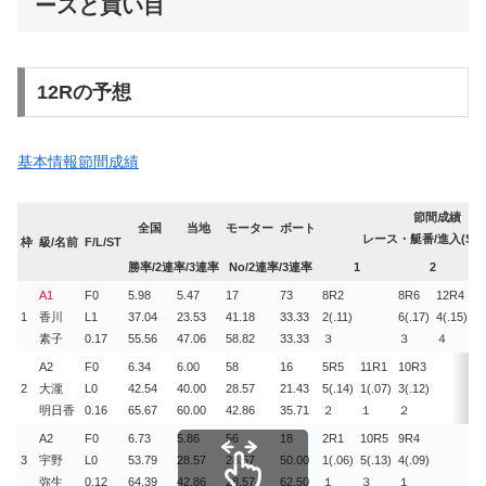
ースと買い目
12Rの予想
基本情報
節間成績
節間成績
全国
当地
モーター
ボート
レース・艇番/進入(ST)
枠
級/名前
F/L/ST
勝率/2連率/3連率
No/2連率/3連率
1
2
A1
F0
5.98
5.47
17
73
8R
2
8R
6
12R
4
1
香川
L1
37.04
23.53
41.18
33.33
2(.11)
6(.17)
4(.15)
素子
0.17
55.56
47.06
58.82
33.33
３
３
４
A2
F0
6.34
6.00
58
16
5R
5
11R
1
10R
3
2
大瀧
L0
42.54
40.00
28.57
21.43
5(.14)
1(.07)
3(.12)
明日香
0.16
65.67
60.00
42.86
35.71
２
１
２
A2
F0
6.73
5.86
56
18
2R
1
10R
5
9R
4
3
宇野
L0
53.79
28.57
28.57
50.00
1(.06)
5(.13)
4(.09)
弥生
0.12
64.39
42.86
28.57
62.50
１
３
１