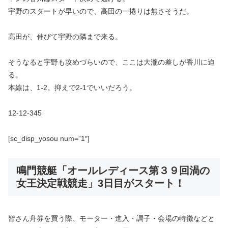
宇野のスタートが早いので、高田の一捲りは無さそうだ。
高田が、伸びて宇野の隣まで来る。
そうなると宇野も攻めづらいので、ここは大瀧の差しが香川に迫
る。
本線は、1-2。抑えで2-1でいいだろう。
12-12-345
[sc_disp_yosou num=”1″]
鳴門競艇「オールレディース第３９回渦の
女王決定戦競走」3日目がスタート！
皆さん舟券を買う際、モーター・進入・調子・会場の特徴などと