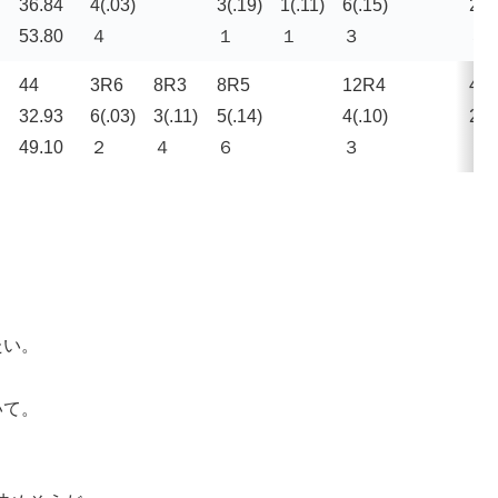
36.84
4(.03)
3(.19)
1(.11)
6(.15)
2(.
53.80
４
１
１
３
３
44
3R
6
8R
3
8R
5
12R
4
4R
32.93
6(.03)
3(.11)
5(.14)
4(.10)
2(.
49.10
２
４
６
３
２
たい。
いて。