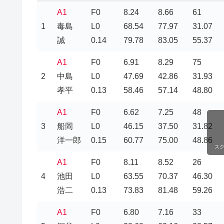
A1
F0
8.24
8.66
61
1
毒島
L0
68.54
77.97
31.07
誠
0.14
79.78
83.05
55.37
A1
F0
6.91
8.29
75
2
中島
L0
47.69
42.86
31.93
孝平
0.13
58.46
57.14
48.80
A1
F0
6.62
7.25
48
3
船岡
L0
46.15
37.50
31.82
洋一郎
0.15
60.77
75.00
48.86
ス
A1
F0
8.11
8.52
26
4
池田
L0
63.55
70.37
46.30
浩二
0.13
73.83
81.48
59.26
A1
F0
6.80
7.16
33