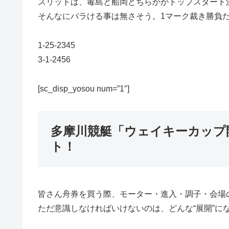
スリットは、毒島と船岡どちらかがトップスタート
そんなにバラける事は無さそう。1マーク裁き勝負
1-25-2345
3-1-2456
[sc_disp_yosou num=”1″]
多摩川競艇「ウェイキーカップ
ト！
皆さん舟券を買う際、モーター・進入・調子・会場
ただ意識しなければいけないのは、どんな“展開”に