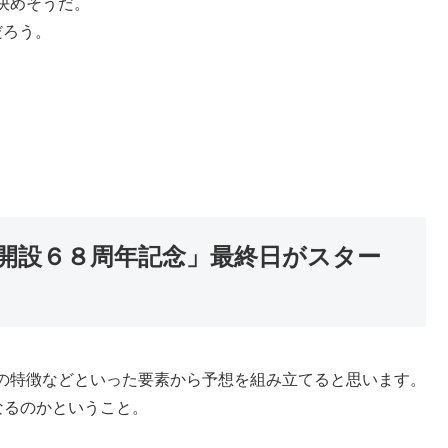
決めそうだ。
だろう。
開設６８周年記念」最終日がスター
の特徴などといった要素から予想を組み立てると思います。
なるのかということ。