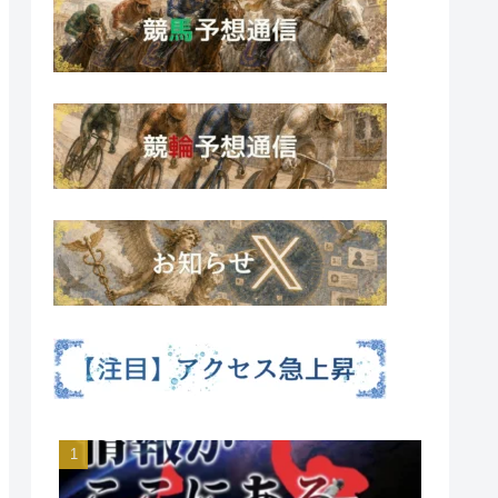
2
12R
1
21)
1(.07)
１
4
10R
3
28)
3(.04)
１
1
9R
2
11R
5
14)
2(.10)
5(.10)
２
１
3
10R
2
09)
2(.07)
２
2
11R
5
12R
3