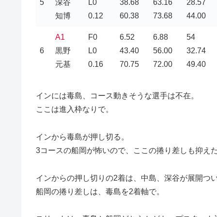
5
深谷
L0
38.68
63.16
28.57
知博
0.12
60.38
73.68
44.00
A1
F0
6.52
6.88
54
6
黒野
L0
43.40
56.00
32.74
元基
0.16
70.75
72.00
49.40
インには毒島、コース動きそうな選手は不在。
ここは進入枠なりで。
インから毒島が押し切る。
3コースの船岡が怖いので、ここの捲り差しも抑え
インからの押し切りの2着は、中島、深谷が展開つ
船岡の捲り差しは、毒島を2着軸で。