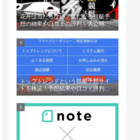
花舟は当たらない？気になる競艇予
想の結果や口コミの評判を大公開
トップトレンドという競艇予想サイ
トを検証！予想結果や口コミ評判ま
で完全網羅！