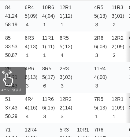
84
6R
4
10R
6
12R
1
4R
5
11R
3
8R
41.24
5(.09)
4(.04)
1(.12)
5(.13)
3(.01)
2(.
58.19
４
１
１
３
２
２
85
6R
3
11R
1
6R
5
2R
6
12R
2
6R
33.53
4(.13)
1(.11)
5(.12)
6(.08)
2(.09)
4(.
50.87
１
１
４
３
２
６
29
4R
6
8R
5
2R
3
11R
4
2R
36.21
6(.13)
5(.17)
3(.03)
4(.00)
1(.
49.43
３
６
３
３
１
クロールできます
51
4R
4
11R
6
12R
2
7R
5
12R
1
7R
37.43
4(.16)
6(.15)
2(.14)
5(.13)
1(.09)
3(.
50.29
４
３
３
１
１
３
71
12R
4
5R
3
10R
1
7R
6
6R