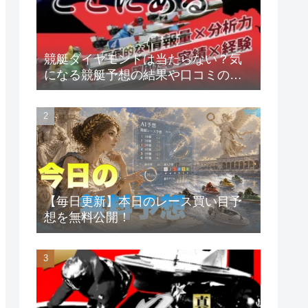
18)
5(.15)
3(.17)
６
２
2
8R
1
11R
4
競艇ダイヤモンドは当たらない？気
09)
1(.20)
4(.12)
になる競艇予想の結果や口コミの評
判を大公開
１
２
【毎日更新】本日のレース買い目予
想を無料公開！