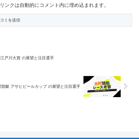
サービスへのリンクは自動的にコメント内に埋め込まれます。
【G1】江戸川競艇 開設67周年記念 江戸川大賞 の展望と注目選手
【G3】大村競艇 アサヒビールカップ の展望と注目選手