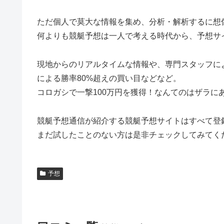
ただ個人で莫大な情報を集め、分析・解析するに想
何よりも競艇予想は一人で考える時代から、予想サ
現地からのリアルタイムな情報や、専門スタッフに
による勝率80%超えの買い目などなど。
コロガシで一撃100万円を獲得！なんてのはザラに
競艇予想通信が紹介する競艇予想サイトはすべて登
まだ試したことのない方は是非チェックしてみてく
予想