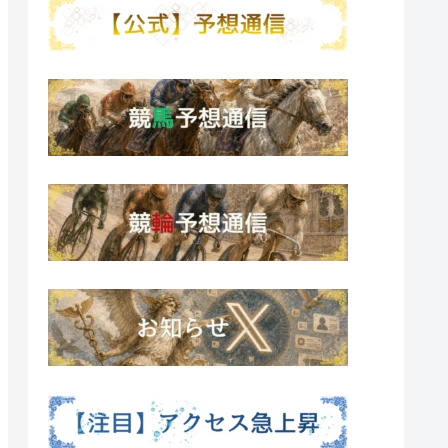
6
9R
3
19)
3(.13)
２
2
12R
3
09)
3(.05)
２
5
12R
4
04)
4(.04)
６
4
10R
2
26)
2(.07)
１
3
競艇ダイヤモンドは当たらない？気