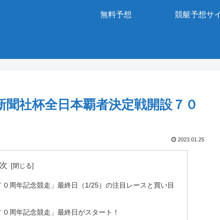
無料予想
競艇予想サ
売新聞社杯全日本覇者決定戦開設７０
2023.01.25
次
０周年記念競走」最終日（1/25）の注目レースと買い目
７０周年記念競走」最終日がスタート！