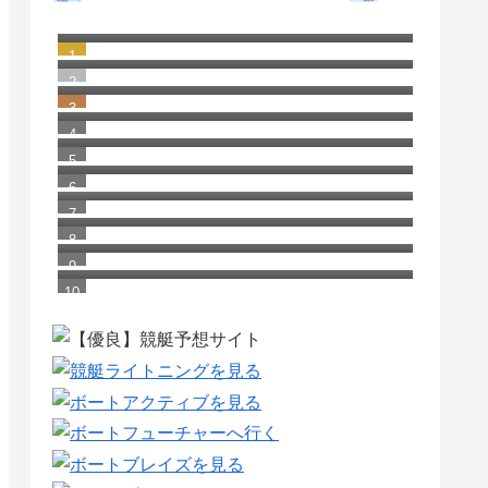
02)
になる競艇予想の結果や口コミの評
【毎日更新】本日のレース買い目予
判を大公開
想を無料公開！
花舟は当たらない？気になる競艇予
想の結果や口コミの評判を大公開
トップトレンドという競艇予想サイ
2
トを検証！予想結果や口コミ評判ま
note（ノート）で販売している競艇
24)
で完全網羅！
予想家を徹底検証して丸裸にしてや
皇艇は当たらない？気になる競艇予
る！
想の結果や口コミの評判を大公開
ボートレース歴代オバケモーター
競艇ライナーは当たらない？気にな
る競艇予想の結果や口コミの評判を
ボートレース（競艇）場のマスコッ
大公開
トキャラクター
競艇ライトニングは当たらない？気
になる競艇予想の結果や口コミの評
判を大公開