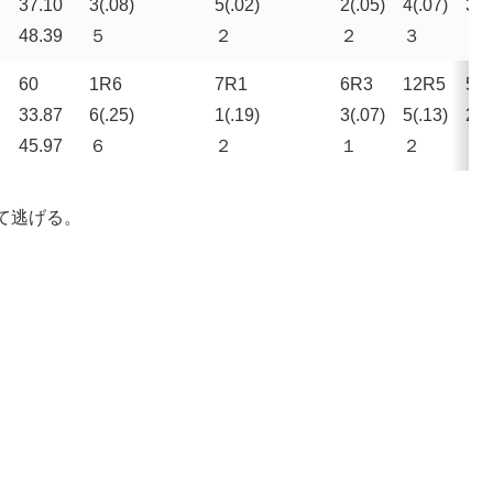
37.10
3(.08)
5(.02)
2(.05)
4(.07)
3(.
48.39
５
２
２
３
２
60
1R
6
7R
1
6R
3
12R
5
5R
33.87
6(.25)
1(.19)
3(.07)
5(.13)
2(.
45.97
６
２
１
２
５
て逃げる。