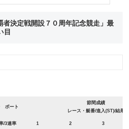
覇者決定戦開設７０周年記念競走」最
い目
節間成績
ー
ボート
レース・艇番/進入(ST)/結果
連率/3連率
1
2
3