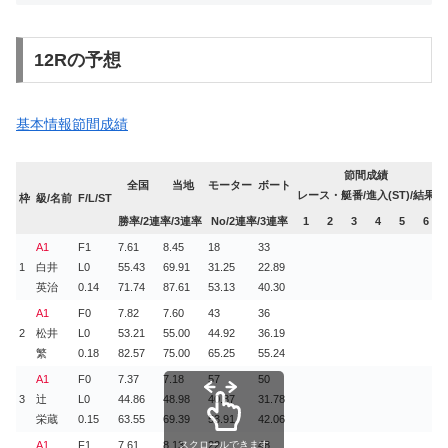
12Rの予想
基本情報
節間成績
節間成績
全国
当地
モーター
ボート
レース・艇番/進入(ST)/結果
枠
級/名前
F/L/ST
勝率/2連率/3連率
No/2連率/3連率
1
2
3
4
5
6
A1
F1
7.61
8.45
18
33
1
白井
L0
55.43
69.91
31.25
22.89
英治
0.14
71.74
87.61
53.13
40.30
A1
F0
7.82
7.60
43
36
2
松井
L0
53.21
55.00
44.92
36.19
繁
0.18
82.57
75.00
65.25
55.24
A1
F0
7.37
7.18
57
50
3
辻
L0
44.86
48.98
40.87
31.78
栄蔵
0.15
63.55
69.39
53.91
42.06
A1
F1
7.61
8.13
スクロールできます
22
48