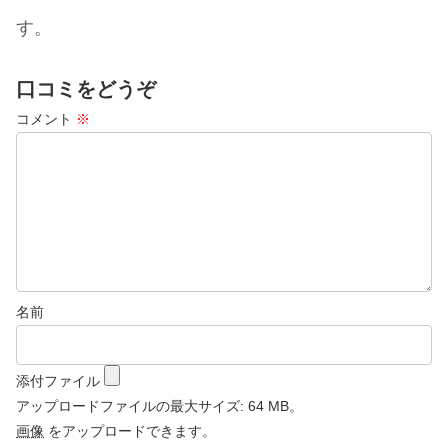
す。
口コミをどうぞ
コメント
※
名前
添付ファイル
アップロードファイルの最大サイズ: 64 MB。
画像
をアップロードできます。