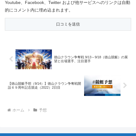
Youtube、Facebook、Twitter および他サービスへのリンクは自動
的にコメント内に埋め込まれます。
徳山クラウン争奪戦 9/13～9/18（徳山競艇）の展
望と出場選手、注目選手
【徳山競艇予想（9/14）】徳山クラウン争奪戦開
設６９周年記念競走（2022）2日目
ホーム
予想