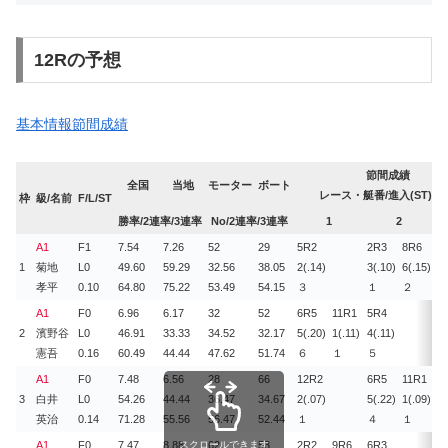
12Rの予想
基本情報
節間成績
節間成績
全国
当地
モーター
ボート
レース・艇番/進入(ST)/
枠
級/名前
F/L/ST
勝率/2連率/3連率
No/2連率/3連率
1
2
3
A1
F1
7.54
7.26
52
29
5R
2
2R
3
8R
6
1
菊地
L0
49.60
59.29
32.56
38.05
2(.14)
3(.10)
6(.15)
孝平
0.10
64.80
75.22
53.49
54.15
３
１
２
A1
F0
6.96
6.17
32
52
6R
5
11R
1
5R
4
2
濱野谷
L0
46.91
33.33
34.52
32.17
5(.20)
1(.11)
4(.11)
憲吾
0.16
60.49
44.44
47.62
51.74
６
１
５
A1
F0
7.48
6.56
28
66
12R
2
6R
5
11R
1
3
白井
L0
54.26
44.44
36.47
34.67
2(.07)
5(.22)
1(.09)
英治
0.14
71.28
55.56
56.47
52.44
１
４
１
A1
F0
7.47
8.88
スクロールできます
62
53
2R
2
9R
6
6R
3