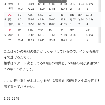
4
中島
L0
53.24
62.50
47.87
33.33
5(.07)
6(.24)
3(.22)
孝平
0.14
71.22
75.00
63.83
47.44
２
３
３
A1
F0
7.66
6.50
23
41
3R
1
8R
4
11R
2
5
関
L0
65.97
44.74
30.00
35.91
1(.03)
4(.14)
2(.13)
浩哉
0.16
80.56
60.53
40.00
49.55
１
２
４
A1
F0
7.20
7.96
19
55
8R
5
4R
1
6
柳沢
L0
51.82
53.57
34.57
28.90
5(.08)
1(.06)
一
0.13
68.61
82.14
49.38
43.93
３
１
ここはインの菊池の機力がしっかりしているので、インから先マ
イで逃げるだろう。
相手はスタート決まってる3号艇の白井と、5号艇の関が展開つい
て2着に上がりそう。
ここの折り返しが本線になるが、3着抑えで濱野谷と中島を抑え3
着で買っておきたい。
1-35-2345