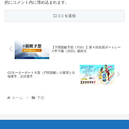
的にコメント内に埋め込まれます。
【下関競艇予想（7/10）】第４回全国ボートレー
ス甲子園（2022）最終日
G2モーターボート大賞（戸田競艇）の展望と出
場選手、注目選手
ホーム
予想