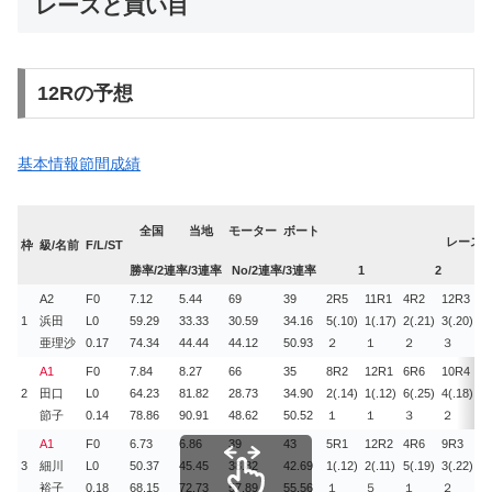
レースと買い目
12Rの予想
基本情報
節間成績
全国
当地
モーター
ボート
レース・
枠
級/名前
F/L/ST
勝率/2連率/3連率
No/2連率/3連率
1
2
A2
F0
7.12
5.44
69
39
2R
5
11R
1
4R
2
12R
3
6
1
浜田
L0
59.29
33.33
30.59
34.16
5(.10)
1(.17)
2(.21)
3(.20)
6(
亜理沙
0.17
74.34
44.44
44.12
50.93
２
１
２
３
２
A1
F0
7.84
8.27
66
35
8R
2
12R
1
6R
6
10R
4
7
2
田口
L0
64.23
81.82
28.73
34.90
2(.14)
1(.12)
6(.25)
4(.18)
5(
節子
0.14
78.86
90.91
48.62
50.52
１
１
３
２
１
A1
F0
6.73
6.86
39
43
5R
1
12R
2
4R
6
9R
3
6
3
細川
L0
50.37
45.45
38.82
42.69
1(.12)
2(.11)
5(.19)
3(.22)
5(
裕子
0.18
68.15
72.73
57.89
55.56
１
５
１
２
４