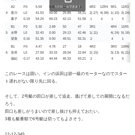
A2
F0
5.59
6.42
スクロールできます
60
66
6R
2
12R
4
5R
1
11R
3
4
4
香川
L0
41.53
50.00
25.89
34.21
2(.27)
4(.08)
1(.15)
3(.24)
2(
素子
0.19
54.24
69.23
42.13
51.58
１
４
１
５
２
B1
F0
5.30
2.89
50
47
3R
1
4R
4
11R
5
5
5
水野
L0
32.43
0.00
29.13
42.46
1(.11)
4(.24)
5(.18)
3(
望美
0.16
51.35
0.00
49.51
55.31
２
４
１
４
B1
F0
4.47
4.78
27
18
4R
2
3R
3
10R
6
7
6
安井
L0
27.59
33.33
28.04
22.84
2(.15)
3(.13)
6(.21)
1(
瑞紀
0.17
43.10
44.44
45.33
43.21
２
４
５
２
このレースは固い。インの浜田は節一級のモーターなのでスター
ト遅れがない限り先に回る。
そして、2号艇の田口が差して追走。逃げて差しての展開になるだ
ろう。
田口も差しがうまいので差し抜けも抑えておたい。
3着も艇番順で6号艇は切ってもよさそう。
12-12-345