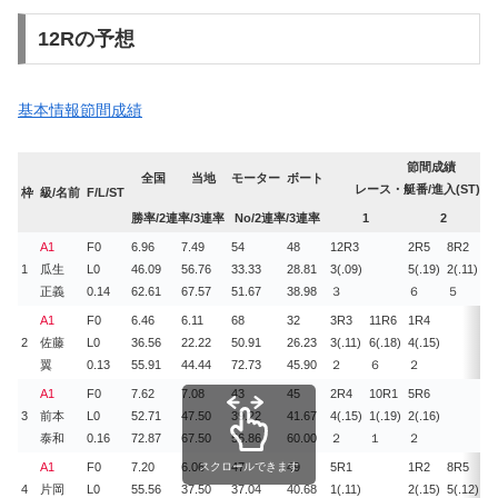
12Rの予想
基本情報
節間成績
節間成績
全国
当地
モーター
ボート
レース・艇番/進入(ST)/
枠
級/名前
F/L/ST
勝率/2連率/3連率
No/2連率/3連率
1
2
3
A1
F0
6.96
7.49
54
48
12R
3
2R
5
8R
2
1
瓜生
L0
46.09
56.76
33.33
28.81
3(.09)
5(.19)
2(.11)
正義
0.14
62.61
67.57
51.67
38.98
３
６
５
A1
F0
6.46
6.11
68
32
3R
3
11R
6
1R
4
2
佐藤
L0
36.56
22.22
50.91
26.23
3(.11)
6(.18)
4(.15)
翼
0.13
55.91
44.44
72.73
45.90
２
６
２
A1
F0
7.62
7.08
43
45
2R
4
10R
1
5R
6
3
前本
L0
52.71
47.50
39.22
41.67
4(.15)
1(.19)
2(.16)
泰和
0.16
72.87
67.50
56.86
60.00
２
１
２
A1
F0
7.20
6.06
スクロールできます
47
49
5R
1
1R
2
8R
5
4
片岡
L0
55.56
37.50
37.04
40.68
1(.11)
2(.15)
5(.12)