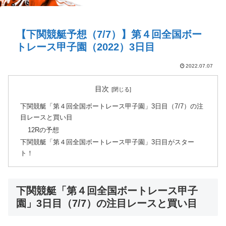
【下関競艇予想（7/7）】第４回全国ボー
トレース甲子園（2022）3日目
2022.07.07
目次
下関競艇「第４回全国ボートレース甲子園」3日目（7/7）の注
目レースと買い目
12Rの予想
下関競艇「第４回全国ボートレース甲子園」3日目がスター
ト！
下関競艇「第４回全国ボートレース甲子
園」3日目（7/7）の注目レースと買い目