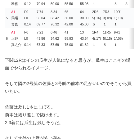
雅裕
0.12
70.94
50.00
55.56
55.93
１
５
３
A1
F0
7.74
8.34
65
64
2R
6
7R
3
10R
1
5
馬場
L0
55.04
68.42
30.00
30.00
5(.16)
3(.09)
1(.10)
貴也
0.14
69.77
76.32
42.00
45.00
５
１
１
A1
F0
7.21
6.46
41
13
1R
4
11R
5
9R
1
6
上野
L0
43.56
34.62
58.93
43.64
4(.17)
5(.15)
1(.08)
真之介
0.14
67.33
57.69
75.00
61.82
１
５
１
下関12Rはインの瓜生が人気になると思うが、瓜生はここぞの場
面でやられるイメージ。
そして隣の2号艇の佐藤と3号艇の前本の足がいいのでそこから買
いたい。
佐藤は差し1本にしぼる。
前本は捲り差しで抜け出す。
2.3着には瓜生は残しそうだ。
そして大外の上野が怖い存在。