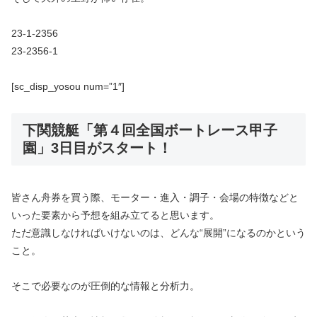
23-1-2356
23-2356-1
[sc_disp_yosou num=”1″]
下関競艇「第４回全国ボートレース甲子
園」3日目がスタート！
皆さん舟券を買う際、モーター・進入・調子・会場の特徴などと
いった要素から予想を組み立てると思います。
ただ意識しなければいけないのは、どんな“展開”になるのかという
こと。
そこで必要なのが圧倒的な情報と分析力。