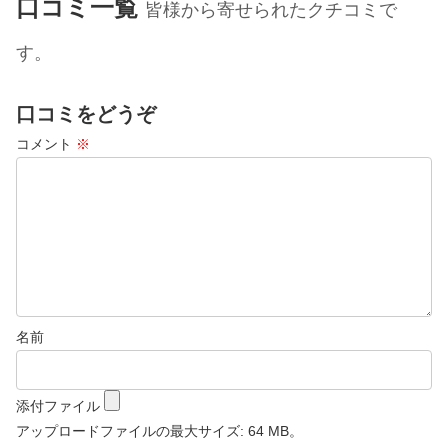
口コミ一覧
皆様から寄せられたクチコミで
す。
口コミをどうぞ
コメント
※
名前
添付ファイル
アップロードファイルの最大サイズ: 64 MB。