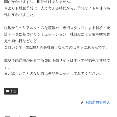
間がかかりますし、即効性はありません。
何よりも競艇予想は一人で考える時代から、予想サイトを使う時
代に変わりました。
現地からのリアルタイムな情報や、専門スタッフによる解析・統
計データに基づいたシミュレーション、独自AIによる勝率80%超
えの買い目などなど。
コロガシで一撃100万円を獲得！なんてのはザラにあるんです。
競艇予想通信が紹介する競艇予想サイトはすべて登録完全無料で
す。
まだ試したことのない方は是非チェックしてみてください。
予想
予想通信管理人