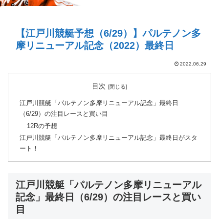
【江戸川競艇予想（6/29）】パルテノン多
摩リニューアル記念（2022）最終日
2022.06.29
目次
江戸川競艇「パルテノン多摩リニューアル記念」最終日
（6/29）の注目レースと買い目
12Rの予想
江戸川競艇「パルテノン多摩リニューアル記念」最終日がスタ
ート！
江戸川競艇「パルテノン多摩リニューアル
記念」最終日（6/29）の注目レースと買い
目