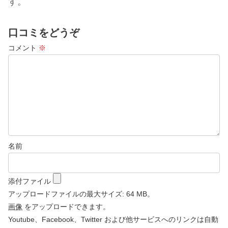
す。
口コミをどうぞ
コメント
※
名前
添付ファイル
アップロードファイルの最大サイズ: 64 MB。
画像
をアップロードできます。
Youtube、Facebook、Twitter および他サービスへのリンクは自動