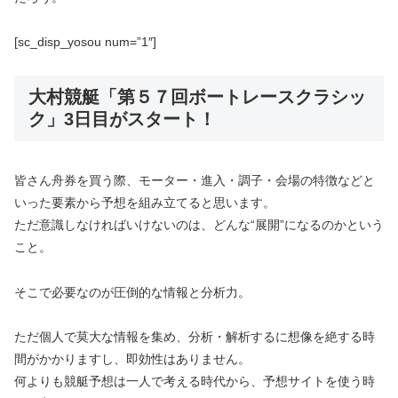
[sc_disp_yosou num=”1″]
大村競艇「第５７回ボートレースクラシッ
ク」3日目がスタート！
皆さん舟券を買う際、モーター・進入・調子・会場の特徴などと
いった要素から予想を組み立てると思います。
ただ意識しなければいけないのは、どんな“展開”になるのかという
こと。
そこで必要なのが圧倒的な情報と分析力。
ただ個人で莫大な情報を集め、分析・解析するに想像を絶する時
間がかかりますし、即効性はありません。
何よりも競艇予想は一人で考える時代から、予想サイトを使う時