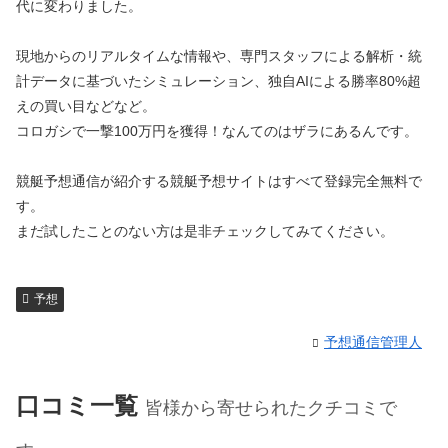
代に変わりました。
現地からのリアルタイムな情報や、専門スタッフによる解析・統
計データに基づいたシミュレーション、独自AIによる勝率80%超
えの買い目などなど。
コロガシで一撃100万円を獲得！なんてのはザラにあるんです。
競艇予想通信が紹介する競艇予想サイトはすべて登録完全無料で
す。
まだ試したことのない方は是非チェックしてみてください。
予想
予想通信管理人
口コミ一覧
皆様から寄せられたクチコミで