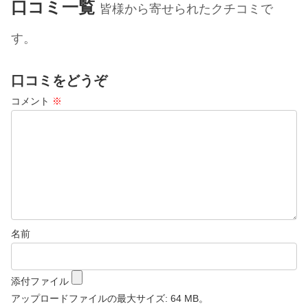
口コミ一覧
皆様から寄せられたクチコミで
す。
口コミをどうぞ
コメント
※
名前
添付ファイル
アップロードファイルの最大サイズ: 64 MB。