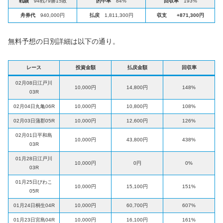
戦績
94戦79勝15敗
的中率
84%
回収率
193%
舟券代
940,000円
払戻
1,811,300円
収支
+871,300円
無料予想の日別詳細は以下の通り。
レース
投資金額
払戻金額
回収率
02月08日江戸川
10,000円
14,800円
148%
03R
02月04日丸亀06R
10,000円
10,800円
108%
02月03日蒲郡05R
10,000円
12,600円
126%
02月01日平和島
10,000円
43,800円
438%
03R
01月28日江戸川
10,000円
0円
0%
03R
01月25日びわこ
10,000円
15,100円
151%
05R
01月24日桐生04R
10,000円
60,700円
607%
01月23日宮島04R
10,000円
16,100円
161%