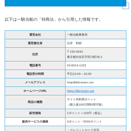
以下は一騎当船の「特商法」から引用した情報です。
運営会社
一騎当船事務局
運営責任者
石井 和樹
〒150-0042
住所
東京都渋谷区宇田川町36-2
電話番号
03-6914-1202
電話受付時間
平日10:00～18:00
メールアドレス
help@ikki-tosen.net
ホームページURL
https://ikki-tosen.net
サイト内利用ポイント
商品の種類
（購入後180日間利用可能）
販売価格
1ポイント＝100円（税込）
提供サービスの価格
0ポイント～5000ポイント
・クレジットカード決済