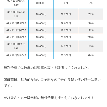
09月13日びわこ
10,000円
0円
0%
04R
09月12日浜名湖
10,000円
20,200円
202%
12R
09月12日芦屋08R
10,000円
29,000円
290%
09月11日下関05R
10,000円
12,200円
122%
09月11日徳山08R
10,000円
21,300円
213%
09月10日住之江
10,000円
14,250円
143%
09R
09月10日児島04R
10,000円
37,350円
374%
無料予想では抜群の回収率の高さを証明してくれました。
ほぼ毎日、魅力的な買い目予想なので分かり易く使い勝手は良い
です。
ぜひ皆さんも一騎当船の無料予想を押さえておきましょう！