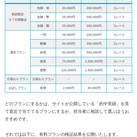
先陣・突
20,000円
200,000円
2レース
初回限定
先陣・撃
25,000円
500,000円
2レース
※７日間限定
先陣・覇
25,000円
300,000円
2レース
一閃
29,000円
200,000円
2レース
剛腕
40,000円
300,000円
2レース
通常プラン
鉄壁
50,000円
500,000円
2レース
無双
75,000円
1,000,000円
2レース
重撃
120,000円
1,500,000円
2レース
日替わりプラン
日替わりプラン
–
–
2レース
お試しプラン
初弾
2,000円
30,000円
1レース
どのプランにするかは、サイトが公開している「的中実績」を見
て直近で当ててるプランにするか、担当者に相談して選ぶほうお
すすめです。
それでは以下に、有料プランの検証結果を公開いたします。