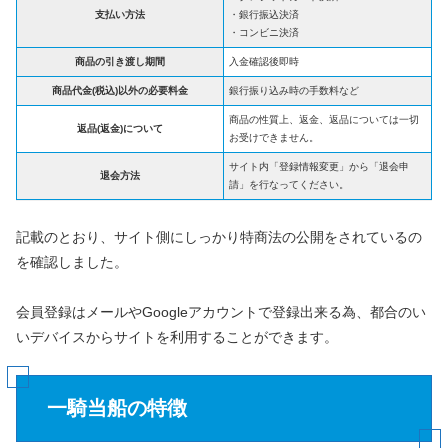
支払い方法
・銀行振込決済
・コンビニ決済
商品の
引き渡し期間
入金確認後即時
商品代金(税込)以外の必要料金
銀行振り込み時の手数料など
商品の性質上、返金、返品については一切
返品(返金)について
お受けできません。
サイト内「登録情報変更」から「退会申
退会方法
請」を行なってください。
記載のとおり、サイト側にしっかり特商法の公開をされているの
を確認しました。
会員登録はメールやGoogleアカウントで登録出来る為、都合のい
いデバイスからサイトを利用することができます。
一騎当船の特徴