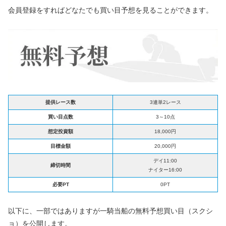
会員登録をすればどなたでも買い目予想を見ることができます。
提供レース数
3連単2レース
買い目点数
3～10点
想定投資額
18,000円
目標金額
20,000円
デイ11:00
締切時間
ナイター16:00
必要PT
0PT
以下に、一部ではありますが一騎当船の無料予想買い目（スクシ
ョ）を公開します。