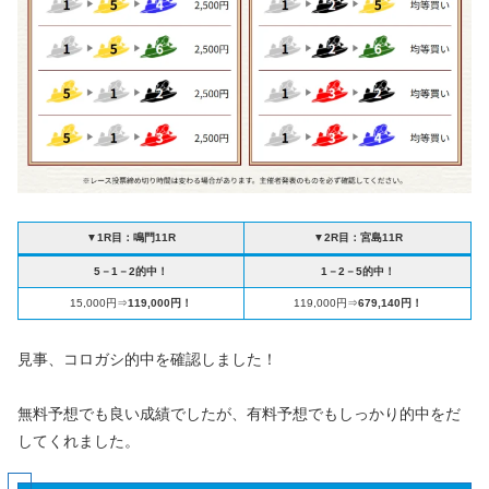
▼1R目：鳴門11R
▼2R目：宮島11R
5
－
1
－
2的中！
1－2－5的中！
15,000円⇒
119,000円！
119,000円⇒
679,140円！
見事、コロガシ的中を確認しました！
無料予想でも良い成績でしたが、有料予想でもしっかり的中をだ
してくれました。