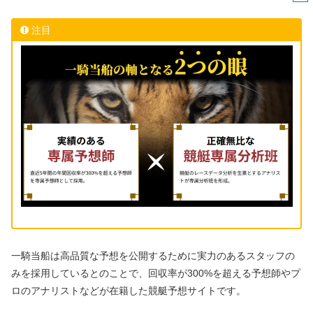
注目
一騎当船は高品質な予想を公開するために実力のあるスタッフの
みを採用しているとのことで、
回収率が300%を超える予想師
や
プ
ロのアナリスト
などが在籍した競艇予想サイトです。