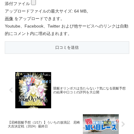
添付ファイル
アップロードファイルの最大サイズ: 64 MB。
画像
をアップロードできます。
Youtube、Facebook、Twitter および他サービスへのリンクは自動
的にコメント内に埋め込まれます。
競艇オリンポスは当たらない？気になる競艇予想
の結果や口コミの評判を大公開
【尼崎競艇予想（1/17）】ういちの放浪記 尼崎
大吉決定戦（2024）最終日