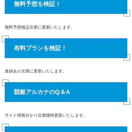
無料予想を検証！
無料予想検証次第に更新いたします。
有料プランを検証！
進捗あり次第に更新いたします。
競艇アルカナのQ＆A
サイト情報分かり次第随時更新いたします。