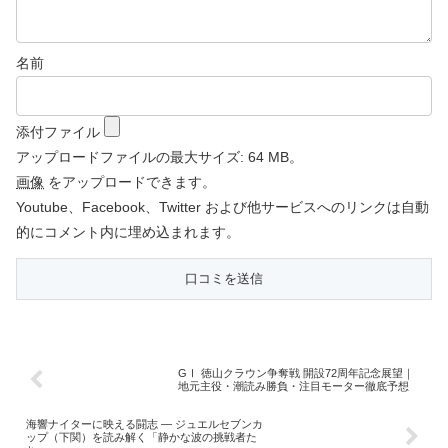
名前
添付ファイル
アップロードファイルの最大サイズ: 64 MB。
画像
をアップロードできます。
Youtube、Facebook、Twitter および他サービスへのリンクは自動
的にコメント内に埋め込まれます。
GⅠ 徳山クラウン争奪戦 開設72周年記念展望｜
地元主役・潮読み勝負・注目モーター徹底予想
海響ナイターに映える闘志 — ジュエルセブンカ
ップ（下関）を読み解く「静かな波の挑戦者た