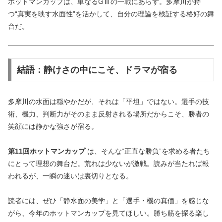
ホットマンカップは、単なるGⅢの一戦にあらず。多摩川が持
つ“真実を映す水面性”を活かして、自分の理論を検証する格好の舞
台だ。
結語：静けさの中にこそ、ドラマが宿る
多摩川の水面は穏やかだが、それは「平坦」ではない。選手の技
術、機力、判断力がそのまま反射される場所だからこそ、勝者の
笑顔には静かな強さが宿る。
第11回ホットマンカップ
は、そんな“正直な勝負”を求める者たち
にとって理想の舞台だ。荒れは少ないが激戦。読みが当たれば報
われるが、一瞬の迷いは裏切りとなる。
読者には、ぜひ「静水面の美学」と「選手・機の真価」を感じな
がら、今年のホットマンカップを見てほしい。勝ち筋を探る楽し