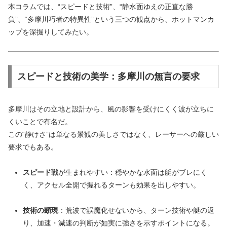
本コラムでは、“スピードと技術”、“静水面ゆえの正直な勝
負”、“多摩川巧者の特異性”という三つの観点から、ホットマンカ
ップを深掘りしてみたい。
スピードと技術の美学：多摩川の無言の要求
多摩川はその立地と設計から、風の影響を受けにくく波が立ちに
くいことで有名だ。
この“静けさ”は単なる景観の美しさではなく、レーサーへの厳しい
要求でもある。
スピード戦
が生まれやすい：穏やかな水面は艇がブレにく
く、アクセル全開で握れるターンも効果を出しやすい。
技術の顕現
：荒波で誤魔化せないから、ターン技術や艇の返
り、加速・減速の判断が如実に強さを示すポイントになる。