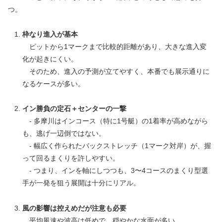
つ。
枠なり進入が基本
ピットから1マークまで比較的距離があり、大きな進入変
化が起きにくい。
そのため、進入の予測が立てやすく、本番でも展示通りに
なるケースが多い。
イン勝負の定石＋センターの一撃
- 多摩川はインコース（特に1号艇）の1着率が高めながら
も、逃げ一辺倒ではない。
- 幅広く作られたバックストレッチ（1マーク対岸）が、握
って回るまくりを許しやすい。
- つまり、インを軸にしつつも、3〜4コースのまくり型選
手が一発を狙う展開は十分にリアル。
風の影響は控えめだが注意も必要
平均風速や波高は低めで、穏やかな水面が多い。