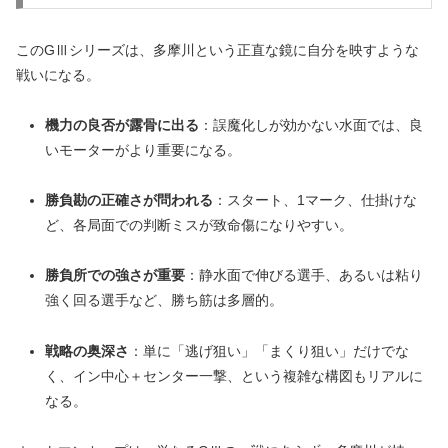
このGⅢシリーズは、多摩川という正直な鏡に自分を映すような
戦いになる。
機力の良否が露骨に出る
：誤魔化しが効かない水面では、良
いモーターがより重要になる。
勝負勘の正確さが問われる
：スタート、1マーク、仕掛けな
ど、各局面での判断ミスが致命傷になりやすい。
勝負所での強さが重要
：静水面で伸びる選手、あるいは粘り
強く回る選手など、勝ち筋は多層的。
戦略の奥深さ
：単に「逃げ狙い」「まくり狙い」だけでな
く、イン中心＋センター一撃、という複雑な構図もリアルに
なる。