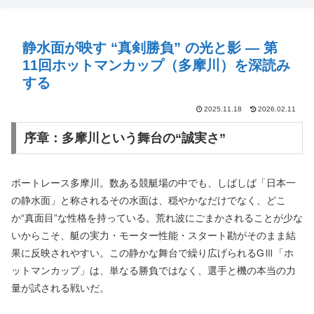
静水面が映す “真剣勝負” の光と影 — 第
11回ホットマンカップ（多摩川）を深読み
する
2025.11.18
2026.02.11
序章：多摩川という舞台の“誠実さ”
ボートレース多摩川。数ある競艇場の中でも、しばしば「日本一
の静水面」と称されるその水面は、穏やかなだけでなく、どこ
か“真面目”な性格を持っている。荒れ波にごまかされることが少な
いからこそ、艇の実力・モーター性能・スタート勘がそのまま結
果に反映されやすい。この静かな舞台で繰り広げられるGⅢ「ホ
ットマンカップ」は、単なる勝負ではなく、選手と機の本当の力
量が試される戦いだ。