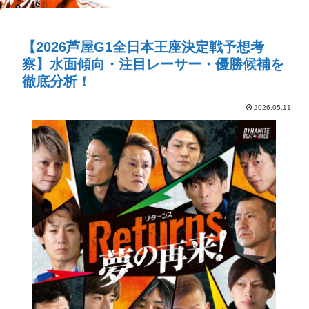
【2026芦屋G1全日本王座決定戦予想考
察】水面傾向・注目レーサー・優勝候補を
徹底分析！
2026.05.11