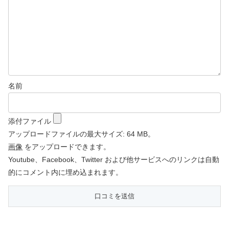
名前
添付ファイル
アップロードファイルの最大サイズ: 64 MB。
画像
をアップロードできます。
Youtube、Facebook、Twitter および他サービスへのリンクは自動
的にコメント内に埋め込まれます。