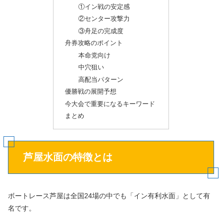
①イン戦の安定感
②センター攻撃力
③舟足の完成度
舟券攻略のポイント
本命党向け
中穴狙い
高配当パターン
優勝戦の展開予想
今大会で重要になるキーワード
まとめ
芦屋水面の特徴とは
ボートレース芦屋
は全国24場の中でも「イン有利水面」として有
名です。