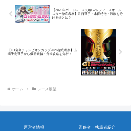
【2026年ボートレース丸亀G2レディースオール
スター徹底考察】注目選手・水面特徴・勝敗を分
ける鍵とは？
【G1宮島チャンピオンカップ2026徹底考察】出
場予定選手から優勝候補・舟券攻略を分析！
ホーム
レース展望
運営者情報
監修者・執筆者紹介