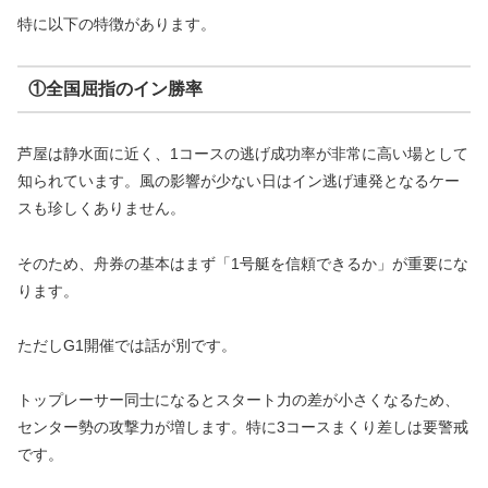
特に以下の特徴があります。
①全国屈指のイン勝率
芦屋は静水面に近く、1コースの逃げ成功率が非常に高い場として
知られています。風の影響が少ない日はイン逃げ連発となるケー
スも珍しくありません。
そのため、舟券の基本はまず「1号艇を信頼できるか」が重要にな
ります。
ただしG1開催では話が別です。
トップレーサー同士になるとスタート力の差が小さくなるため、
センター勢の攻撃力が増します。特に3コースまくり差しは要警戒
です。