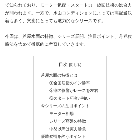
て知られており、モーター気配・スタート力・旋回技術の総合力
が問われます。一方で、水面コンディションによっては高配当決
着も多く、穴党にとっても魅力的なシリーズです。
今回は、芦屋水面の特徴、シリーズ展開、注目ポイント、舟券攻
略法を含めて徹底的に考察していきます。
目次
芦屋水面の特徴とは
①全国屈指のイン勝率
②潮の影響がレースを左右
③スタート巧者が強い
今シリーズの注目ポイント
モーター相場
シリーズ序盤の特徴
中盤以降は実力勝負
優勝候補を占うポイント