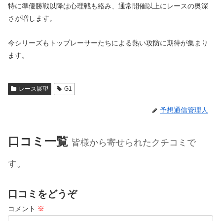
特に準優勝戦以降は心理戦も絡み、通常開催以上にレースの奥深
さが増します。
今シリーズもトップレーサーたちによる熱い攻防に期待が集まり
ます。
レース展望
G1
予想通信管理人
口コミ一覧
皆様から寄せられたクチコミで
す。
口コミをどうぞ
コメント
※