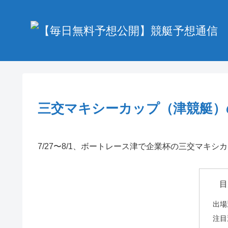
三交マキシーカップ（津競艇）
7/27〜8/1、ボートレース津で企業杯の三交マキシ
目
出場
注目