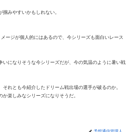
が掴みやすいかもしれない。
イメージが個人的にはあるので、今シリーズも面白いレース
争いになりそうな今シリーズだが、今の気温のように暑い戦
、それとも今紹介したドリーム戦出場の選手が破るのか。
のか楽しみなシリーズになりそうだ。
予想通信管理人