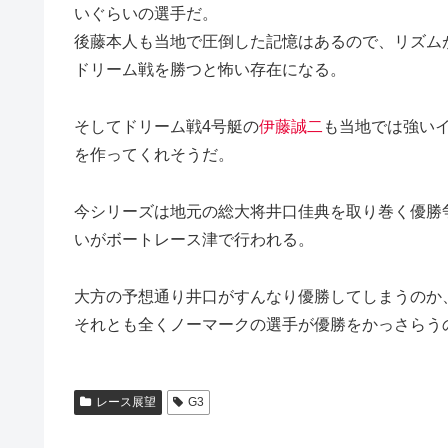
いぐらいの選手だ。
後藤本人も当地で圧倒した記憶はあるので、リズム
ドリーム戦を勝つと怖い存在になる。
そしてドリーム戦4号艇の
伊藤誠二
も当地では強い
を作ってくれそうだ。
今シリーズは地元の総大将井口佳典を取り巻く優勝
いがボートレース津で行われる。
大方の予想通り井口がすんなり優勝してしまうのか
それとも全くノーマークの選手が優勝をかっさらう
レース展望
G3