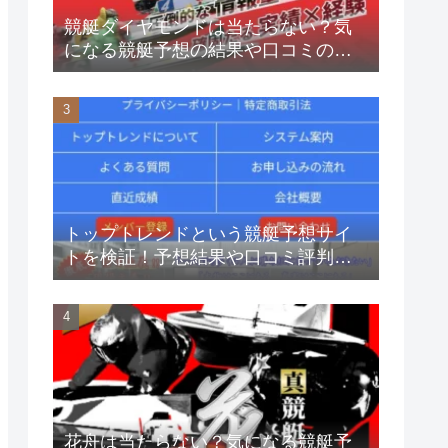
競艇ダイヤモンドは当たらない？気
になる競艇予想の結果や口コミの評
判を大公開
トップトレンドという競艇予想サイ
トを検証！予想結果や口コミ評判ま
で完全網羅！
花舟は当たらない？気になる競艇予