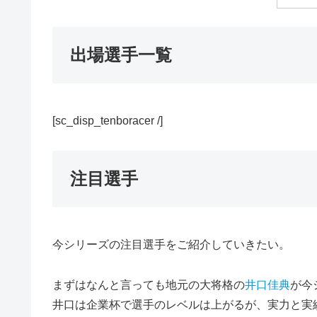
出場選手一覧
[sc_disp_tenboracer /]
注目選手
今シリーズの
注目選手
をご紹介していきたい。
まずはなんと言っても地元の大将格の
井口佳典
が今
井口は企業杯で選手のレベルは上がるが、実力と実