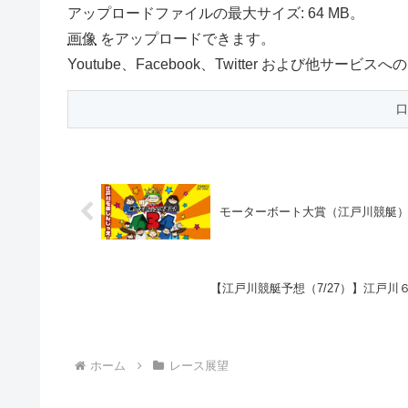
アップロードファイルの最大サイズ: 64 MB。
画像
をアップロードできます。
Youtube、Facebook、Twitter および他
モーターボート大賞（江戸川競艇
【江戸川競艇予想（7/27）】江戸川
ホーム
レース展望