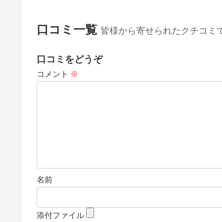
口コミ一覧
皆様から寄せられたクチコミ
口コミをどうぞ
コメント
※
名前
添付ファイル