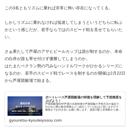
この3名ともリズムに乗れば非常に怖い存在になってくる。
しかしリズムに乗れなければ低迷してしまうというどちらに転ぶ
かという感じだが、若手ならではのスピード戦を見せてもらいた
い。
さぁ果たして芦屋のアサヒビールカップは誰が制するのか、本命
の白井が誰も寄せ付けず優勝してしまうのか。
はたまたベテラン勢の巧みなハンドルワークがひかるシリーズに
なるのか、若手のスピード戦でレースを制するのか開催は2月22日
から芦屋競艇場で始まる。
ボートレース芦屋競艇場の特徴を理解して予想精度を
上げよう！
芦屋競艇場MAP芦屋の水面特徴や芦屋競艇の予想方法や遠征で、
行かれた際の観光情報などご紹介していければと思いますので、
最後までお付き合いお願い致します。遠賀川駅と折尾駅から無料
タクシーが出てます。ボートレース芦屋無料タクシーの表示をご
確認く...
gyouretsu-kyouteiyosou.com