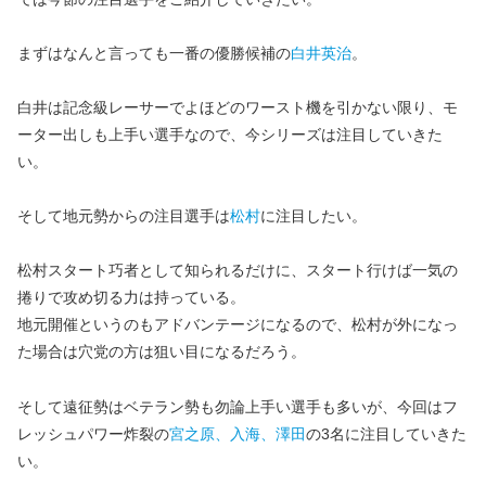
まずはなんと言っても一番の優勝候補の
白井英治
。
白井は記念級レーサーでよほどのワースト機を引かない限り、モ
ーター出しも上手い選手なので、今シリーズは注目していきた
い。
そして地元勢からの注目選手は
松村
に注目したい。
松村スタート巧者として知られるだけに、スタート行けば一気の
捲りで攻め切る力は持っている。
地元開催というのもアドバンテージになるので、松村が外になっ
た場合は穴党の方は狙い目になるだろう。
そして遠征勢はベテラン勢も勿論上手い選手も多いが、今回はフ
レッシュパワー炸裂の
宮之原、入海、澤田
の3名に注目していきた
い。