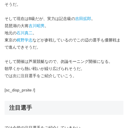
そうだ。
そして現在はB級だが、実力は記念級の
吉田拡郎
。
琵琶湖の大将
吉川昭男
。
地元の
石川真二
。
東京の
梶野学志
などが参戦しているのでこの辺の選手も優勝戦ま
で進んできそうだ。
そして開催は芦屋競艇なので、勿論モーニング開催になる。
朝早くから熱い戦いが繰り広げられそうだ。
では次に注目選手をご紹介していこう。
[sc_disp_prsite /]
注目選手
では今節の注目選手をご紹介していきたい。