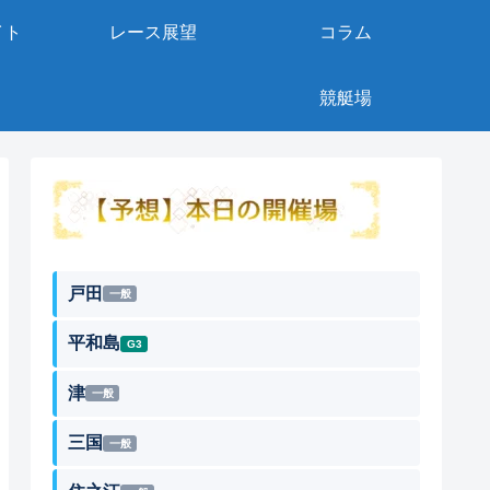
イト
レース展望
コラム
競艇場
戸田
一般
平和島
G3
津
一般
三国
一般