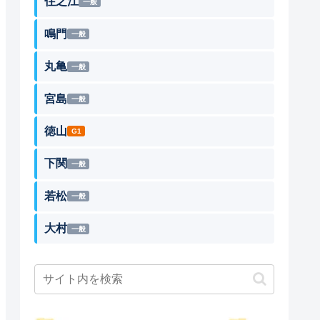
住之江
一般
鳴門
一般
丸亀
一般
宮島
一般
徳山
G1
下関
一般
若松
一般
大村
一般