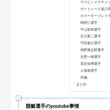
サスピシャスチャ
ボートレース坂口
カマーギープレイ
岡村仁選手
平山智加選手
石川真二選手
守田俊介選手
海野康志郎選手
丸野一樹選手
深谷知博選手
土屋南選手
外編
まとめ
競艇選手のyoutube事情