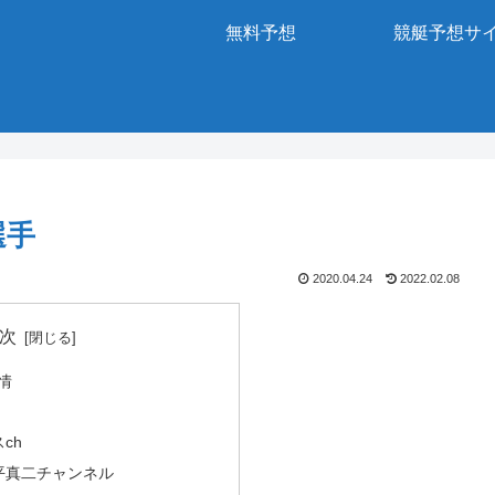
無料予想
競艇予想サ
選手
2020.04.24
2022.02.08
次
事情
ch
平真二チャンネル