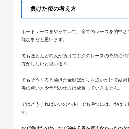
負けた後の考え方
ボートレースをやっていて、全てのレースを的中さ
能な事だと思います。
でもほとんどの人が負けても次のレースの予想に時
方がしないと思います。
でもそうすると負けた金額ばかりを追いかけて結局
券の買い方や予想の仕方は成長していきません。
ではどうすればいいのか少しでも勝つには、やはり
す。
なぜ負けたのか、なぜ的中舟券を買えなかったのか