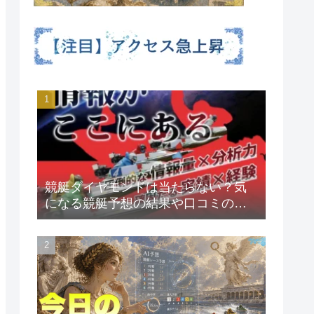
競艇ダイヤモンドは当たらない？気
になる競艇予想の結果や口コミの評
判を大公開