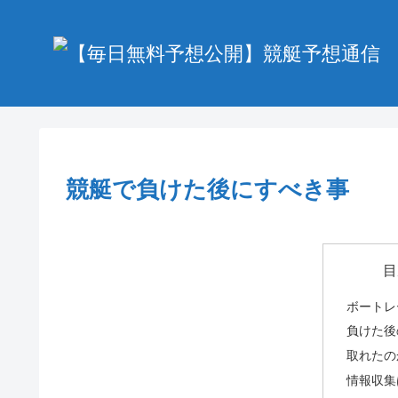
競艇で負けた後にすべき事
目
ボートレ
負けた後
取れたの
情報収集