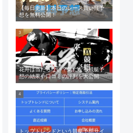
【毎日更新】本日のレース買い目予
想を無料公開！
花舟は当たらない？気になる競艇予
想の結果や口コミの評判を大公開
トップトレンドという競艇予想サイ