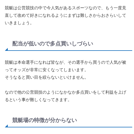
競艇は公営競技の中で今人気があるスポーツなので、もう一度見
直して改めて好きになれるようにまずは難しさからおさらいして
いきましょう。
配当が低いので多点買いしづらい
競艇は本命選手になれば皆なが、その選手から買うので人気が被
ってオッズが非常に安くなってしまいます。
そうなると買い目を絞らないといけません。
なので他の公営競技のようになかなか多点買いをして利益を上げ
るという事が難しくなってきます。
競艇場の特徴が分からない