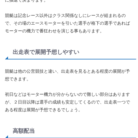
競艇は記念レース以外はクラス関係なしにレースが組まれるの
で、その場のエースモーターを引いた選手が格下の選手であれば
モーターの機力で番狂わせを演じる事もあります。
出走表で展開予想しやすい
競艇は他の公営競技と違い、出走表を見るとある程度の展開が予
想できます。
初日などはモーター機力が分からないので難しい部分はあります
が、２日目以降は選手の成績も安定してくるので、出走表一つで
ある程度は展開が予想できるでしょう。
高額配当