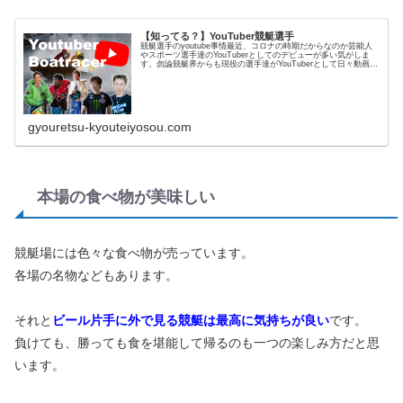
【知ってる？】YouTuber競艇選手
競艇選手のyoutube事情最近、コロナの時期だからなのか芸能人
やスポーツ選手達のYouTuberとしてのデビューが多い気がしま
す。勿論競艇界からも現役の選手達がYouTuberとして日々動画を
上げられていますので今回はYouTuberとし...
gyouretsu-kyouteiyosou.com
本場の食べ物が美味しい
競艇場には色々な食べ物が売っています。
各場の名物などもあります。
それと
ビール片手に外で見る競艇は最高に気持ちが良い
です。
負けても、勝っても食を堪能して帰るのも一つの楽しみ方だと思
います。