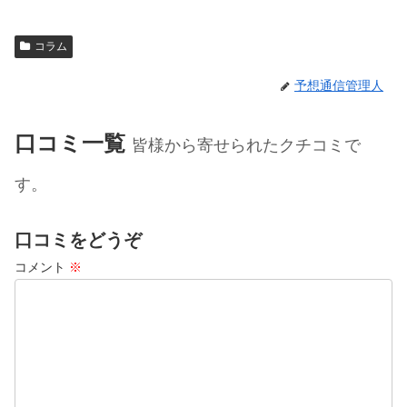
コラム
予想通信管理人
口コミ一覧
皆様から寄せられたクチコミで
す。
口コミをどうぞ
コメント
※