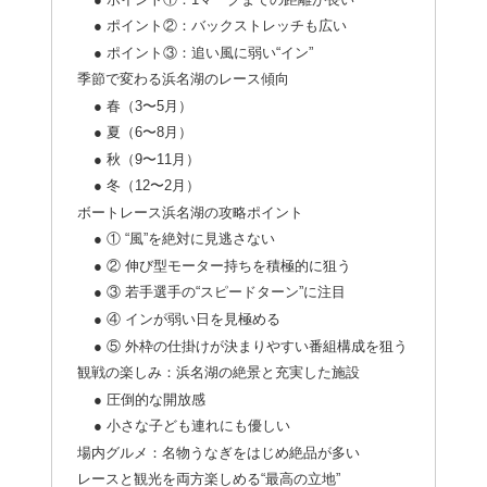
● ポイント②：バックストレッチも広い
● ポイント③：追い風に弱い“イン”
季節で変わる浜名湖のレース傾向
● 春（3〜5月）
● 夏（6〜8月）
● 秋（9〜11月）
● 冬（12〜2月）
ボートレース浜名湖の攻略ポイント
● ① “風”を絶対に見逃さない
● ② 伸び型モーター持ちを積極的に狙う
● ③ 若手選手の“スピードターン”に注目
● ④ インが弱い日を見極める
● ⑤ 外枠の仕掛けが決まりやすい番組構成を狙う
観戦の楽しみ：浜名湖の絶景と充実した施設
● 圧倒的な開放感
● 小さな子ども連れにも優しい
場内グルメ：名物うなぎをはじめ絶品が多い
レースと観光を両方楽しめる“最高の立地”