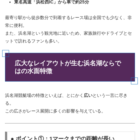
東名高速「浜松西IC」から車で約25分
最寄り駅から徒歩数分で到着するレース場は全国でも少なく、非
常に便利。
また、浜名湖という観光地に近いため、家族旅行やドライブとセ
ットで訪れるファンも多い。
広大なレイアウトが生む浜名湖ならで
はの水面特徴
浜名湖競艇場の特徴といえば、とにかく
広い
という一言に尽き
る。
この広さがレース展開に多くの影響を与えている。
● ポイント①：1マークまでの距離が長い