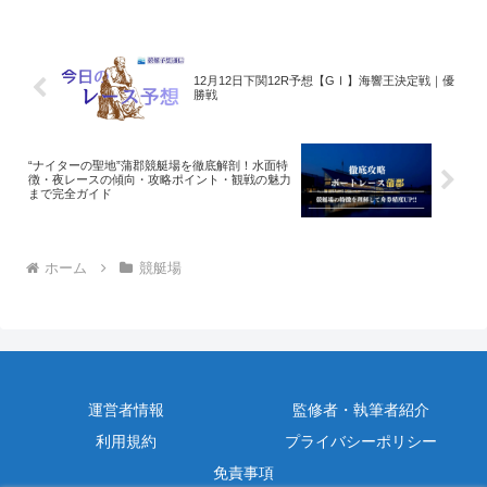
12月12日下関12R予想【GⅠ】海響王決定戦｜優
勝戦
“ナイターの聖地”蒲郡競艇場を徹底解剖！水面特
徴・夜レースの傾向・攻略ポイント・観戦の魅力
まで完全ガイド
ホーム
競艇場
運営者情報
監修者・執筆者紹介
利用規約
プライバシーポリシー
免責事項