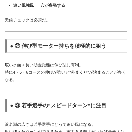
追い風強風 → 穴が多発する
天候チェックは必須だ。
● ② 伸び型モーター持ちを積極的に狙う
広い水面＋長い助走距離は伸び型に有利。
特に4・5・6コースの伸びが強いと“外まくり”が決まることが多く
なる。
● ③ 若手選手の“スピードターン”に注目
浜名湖の広さは若手選手にとって追い風になる。
思い切ったターンができるため、実力ある若手がいれば舟券入り