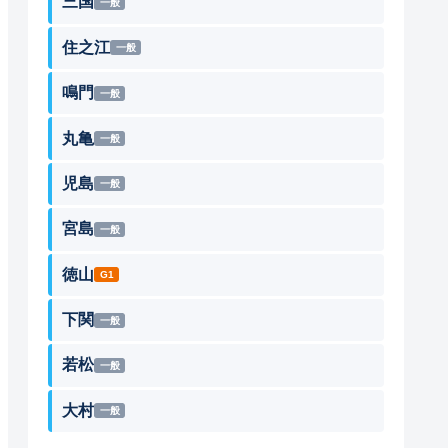
三国
一般
住之江
一般
鳴門
一般
丸亀
一般
児島
一般
宮島
一般
徳山
G1
下関
一般
若松
一般
果
大村
一般
4
5
6