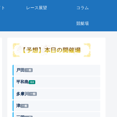
イト
レース展望
コラム
競艇場
戸田
一般
平和島
G3
多摩川
一般
津
一般