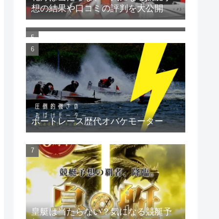
想の結果や口コミの評判を大公開
note（ノート）で販売している競艇
予想家を徹底検証して丸裸にしてや
る！
ボートレース歴代オバケモーター
皇艇は当たらない？気になる競艇予