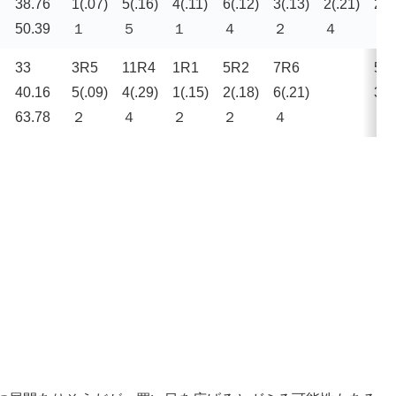
38.76
1(.07)
5(.16)
4(.11)
6(.12)
3(.13)
2(.21)
2(.
50.39
１
５
１
４
２
４
４
33
3R
5
11R
4
1R
1
5R
2
7R
6
5R
40.16
5(.09)
4(.29)
1(.15)
2(.18)
6(.21)
3(.
63.78
２
４
２
２
４
５