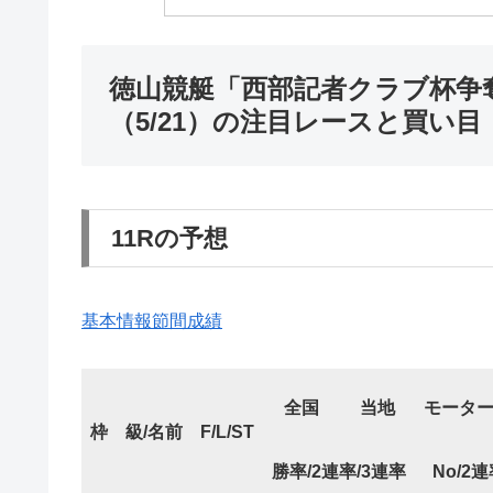
徳山競艇「西部記者クラブ杯争
（5/21）の注目レースと買い目
11Rの予想
基本情報
節間成績
全国
当地
モータ
枠
級/名前
F/L/ST
勝率/2連率/3連率
No/2