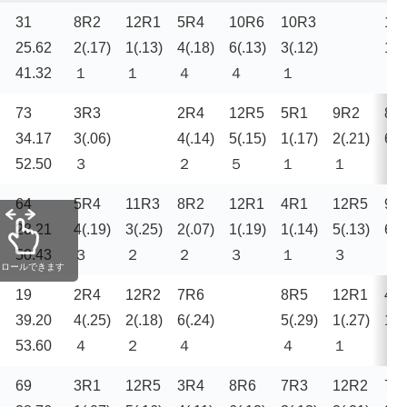
31
8R
2
12R
1
5R
4
10R
6
10R
3
1R
25.62
2(.17)
1(.13)
4(.18)
6(.13)
3(.12)
1(.
41.32
１
１
４
４
１
１
73
3R
3
2R
4
12R
5
5R
1
9R
2
8R
34.17
3(.06)
4(.14)
5(.15)
1(.17)
2(.21)
6(.
52.50
３
２
５
１
１
４
64
5R
4
11R
3
8R
2
12R
1
4R
1
12R
5
9R
28.21
4(.19)
3(.25)
2(.07)
1(.19)
1(.14)
5(.13)
6(.
50.43
３
２
２
３
１
３
４
クロールできます
19
2R
4
12R
2
7R
6
8R
5
12R
1
4R
39.20
4(.25)
2(.18)
6(.24)
5(.29)
1(.27)
1(.
53.60
４
２
４
４
１
２
69
3R
1
12R
5
3R
4
8R
6
7R
3
12R
2
7R