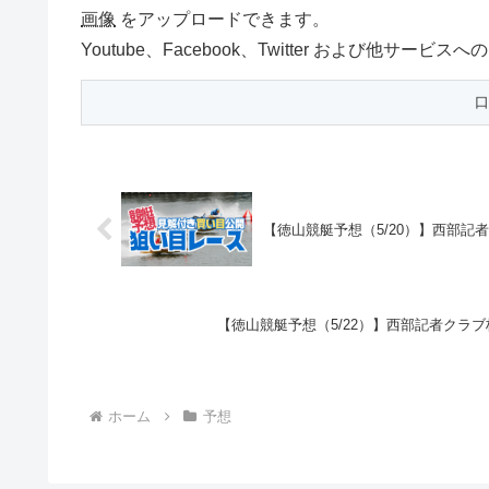
画像
をアップロードできます。
Youtube、Facebook、Twitter および他
【徳山競艇予想（5/20）】西部記
【徳山競艇予想（5/22）】西部記者クラブ
ホーム
予想