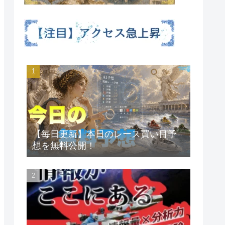
11)
3
9R
2
2R
1
13)
2(.19)
1(.16)
３
５
【毎日更新】本日のレース買い目予
想を無料公開！