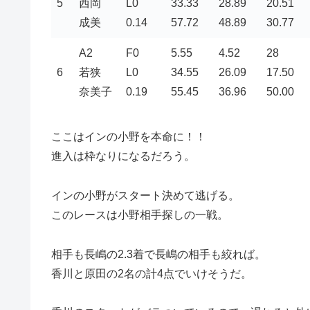
5
西岡
L0
33.33
28.89
20.51
成美
0.14
57.72
48.89
30.77
A2
F0
5.55
4.52
28
6
若狭
L0
34.55
26.09
17.50
奈美子
0.19
55.45
36.96
50.00
ここはインの小野を本命に！！
進入は枠なりになるだろう。
インの小野がスタート決めて逃げる。
このレースは小野相手探しの一戦。
相手も長嶋の2.3着で長嶋の相手も絞れば。
香川と原田の2名の計4点でいけそうだ。