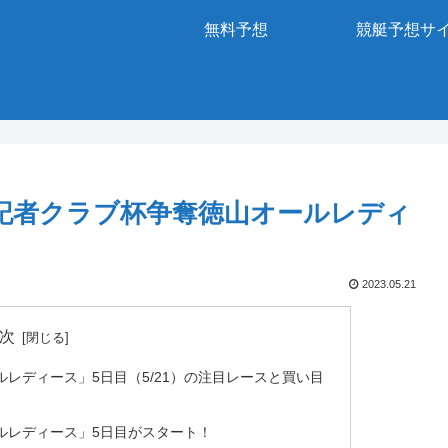
無料予想
競艇予想サ
部記者クラブ杯争奪徳山オールレディ
2023.05.21
次
レディース」5日目（5/21）の注目レースと買い目
ルレディース」5日目がスタート！