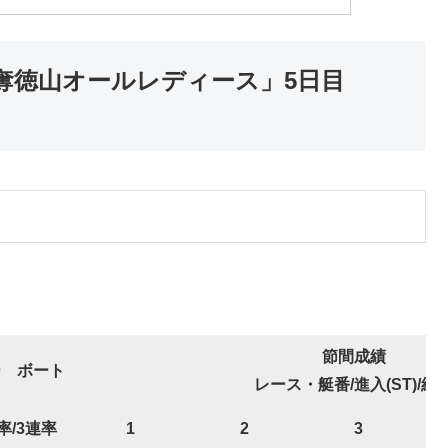
奪徳山オールレディース」5日目
節間成績
ー
ボート
レース・艇番/進入(ST)/結
連率/3連率
1
2
3