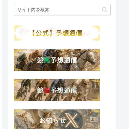
1
5R
5
12)
5(.21)
３
6
12R
2
25)
2(.14)
２
6
15)
1
10R
3
2R
5
18)
3(.23)
5(.04)
２
３
2