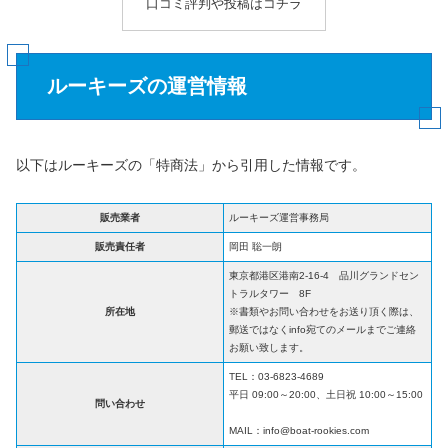
口コミ評判や投稿はコチラ
ルーキーズの運営情報
以下はルーキーズの「特商法」から引用した情報です。
販売業者
ルーキーズ運営事務局
販売責任者
岡田 聡一朗
東京都港区港南2-16-4 品川グランドセン
トラルタワー 8F
所在地
※書類やお問い合わせをお送り頂く際は、
郵送ではなくinfo宛てのメールまでご連絡
お願い致します。
TEL：03-6823-4689
平日 09:00～20:00、土日祝 10:00～15:00
問い合わせ
MAIL：info@boat-rookies.com