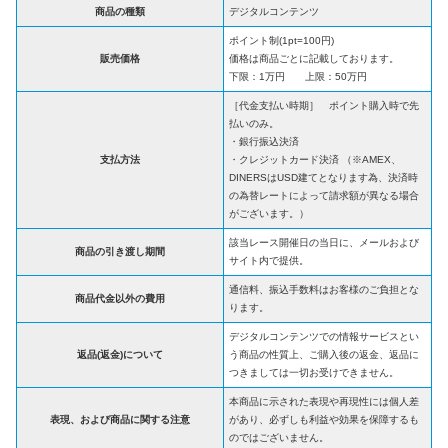
商品の種類
デジタルコンテンツ
ポイント制(1pt=100円)
販売価格
価格は商品ごとに記載しております。
下限：1万円 上限：50万円
［代金支払い時期］ ポイント購入時で先
払いのみ。
・銀行振込決済
支払方法
・クレジットカード決済 （※AMEX、
DINERSはUSD建てとなります為、決済時
の為替レートによって請求額が異なる場合
がございます。）
該当レース開催日の当日に、メールおよび
商品の引き渡し期間
サイト内で提供。
通信料、振込手数料はお客様のご負担とな
商品代金以外の費用
ります。
デジタルコンテンツでの情報サービスとい
返品(返金)について
う商品の性質上、ご購入後の返金、返品に
つきましては一切お受けできません。
本商品に示された表現や再現性には個人差
表現、および商品に関する注意
があり、必ずしも利益や効果を保障するも
のではございません。