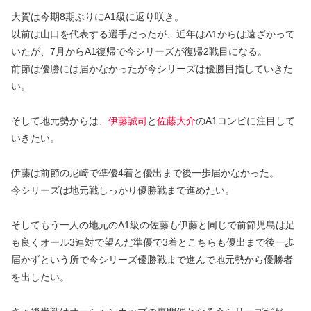
大賀は今期8期ぶりにA1級に返り咲き。
以前は山口を代表する選手だったが、近年はA1からは遠ざかって
いたが、7月からA1復帰で今シリーズが復帰2戦目になる。
前節は優勝には届かなかったが今シリーズは優勝目指していきた
い。
そして地元勢からは、
伊藤誠司
と
佐藤大介
のA1コンビに注目して
いきたい。
伊藤は前節の尼崎で準優4着と優出まで後一歩届かなかった。
今シリーズは地元戦しっかり優勝戦まで進めたい。
そしてもう一人の地元のA1級の佐藤も伊藤と同じで前節児島は足
も良くオール3連対で望んだ準優で3着とこちらも優出まで後一歩
届かずという所で今シリーズ優勝戦まで進んで地元勢から優勝者
を出したい。