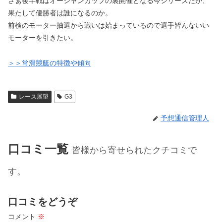
さぁ後半戦はオーシャンカップの裏開催となる今シリーズだが、
果たして優勝者は誰になるのか。
前検のモーター抽選から戦いは始まっているので選手皆んないい
モーターを引きたい。
＞＞常滑競艇の特徴や傾向
レース展望
G3
予想通信管理人
口コミ一覧
皆様から寄せられたクチコミで
す。
口コミをどうぞ
コメント
※