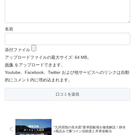
名前
添付ファイル
アップロードファイルの最大サイズ: 64 MB。
画像
をアップロードできます。
Youtube、Facebook、Twitter および他サービスへのリンクは自動
的にコメント内に埋め込まれます。
“九州屈指の良水面”唐津競艇場を徹底解説！静水
×風読みで勝つイン信頼度と舟券攻略法