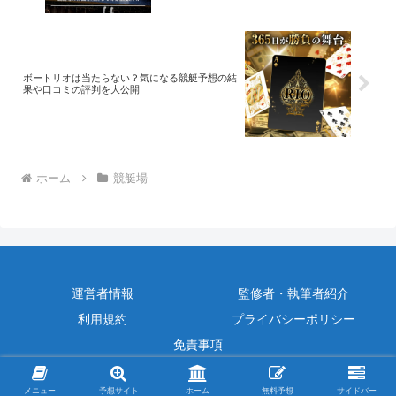
ボートリオは当たらない？気になる競艇予想の結
果や口コミの評判を大公開
ホーム
競艇場
運営者情報
監修者・執筆者紹介
利用規約
プライバシーポリシー
免責事項
© 2025 【毎日無料予想公開】競艇予想通信.
メニュー
予想サイト
ホーム
無料予想
サイドバー