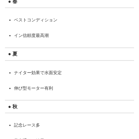
● 春
ベストコンディション
イン信頼度最高潮
● 夏
ナイター効果で水面安定
伸び型モーター有利
● 秋
記念レース多