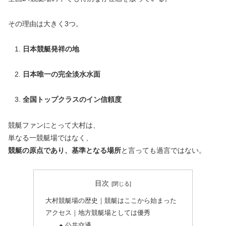
その理由は大きく3つ。
日本競艇発祥の地
日本唯一の完全淡水水面
全国トップクラスのイン信頼度
競艇ファンにとって大村は、
単なる一競艇場ではなく、
競艇の原点であり、基準となる場所
と言っても過言ではない。
目次
大村競艇場の歴史｜競艇はここから始まった
アクセス｜地方競艇場としては優秀
● 公共交通