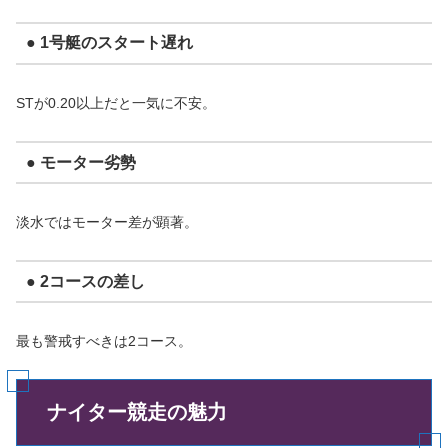
● 1号艇のスタート遅れ
STが0.20以上だと一気に不安。
● モーター劣勢
淡水ではモーター差が顕著。
● 2コースの差し
最も警戒すべきは2コース。
ナイター競走の魅力