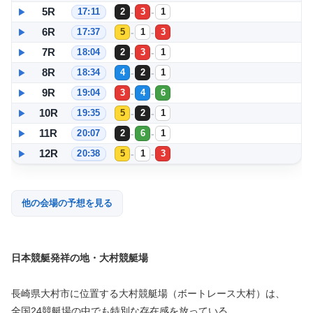
5R
-
-
17:11
2
3
1
6R
-
-
17:37
5
1
3
7R
-
-
18:04
2
3
1
8R
-
-
18:34
4
2
1
9R
-
-
19:04
3
4
6
10R
-
-
19:35
5
2
1
11R
-
-
20:07
2
6
1
12R
-
-
20:38
5
1
3
他の会場の予想を見る
日本競艇発祥の地・大村競艇場
長崎県大村市に位置する大村競艇場（ボートレース大村）は、
全国24競艇場の中でも特別な存在感を放っている。