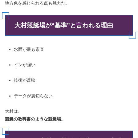
地方色を感じられる点も魅力だ。
大村競艇場が“基準”と言われる理由
水面が最も素直
インが強い
技術が反映
データが裏切らない
大村は、
競艇の教科書のような競艇場
。