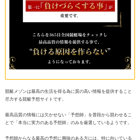
競艇メゾンは最高の生活を得る為に質の高い情報を提供すること
尽力する競艇予想サイトです。
最高品質の情報には欠かせない「予想師」を普段から競わせるこ
とで「本当に実力のある予想師」のみを厳選している
ようです。
予想師からなる最高の予想に興味のある方には、特に向いている