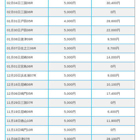
02月04日三国06R
5,000円
30,400円
02月03日三国06R
5,000円
0円
01月31日戸田05R
4,000円
28,600円
01月30日戸田06R
5,000円
22,000円
01月08日唐津09R
5,000円
9,500円
01月07日住之江06R
5,000円
8,700円
01月06日尼崎06R
5,000円
14,000円
01月01日宮島06R
5,000円
0円
12月20日浜名湖07R
5,000円
9,000円
12月16日尼崎06R
5,000円
10,100円
12月06日鳴門05R
5,000円
17,400円
11月29日三国07R
5,000円
0円
11月19日尼崎06R
5,000円
6,400円
11月18日徳山10R
5,000円
11,900円
11月13日鳴門10R
5,000円
0円
11月08日津07R
5,000円
28,100円