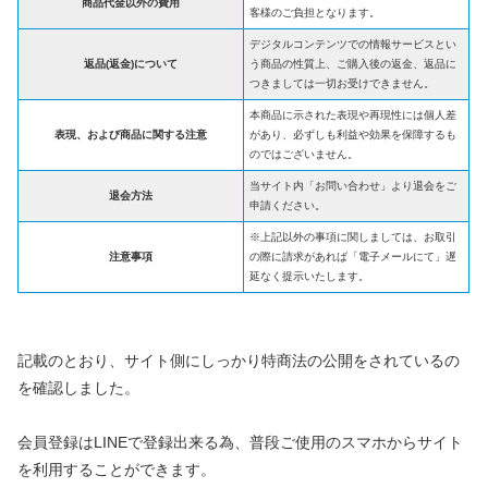
商品代金以外の費用
客様のご負担となります。
デジタルコンテンツでの情報サービスとい
返品(返金)について
う商品の性質上、ご購入後の返金、返品に
つきましては一切お受けできません。
本商品に示された表現や再現性には個人差
表現、および商品に関する注意
があり、必ずしも利益や効果を保障するも
のではございません。
当サイト内「お問い合わせ」より退会をご
退会方法
申請ください。
※上記以外の事項に関しましては、お取引
注意事項
の際に請求があれば「電子メールにて」遅
延なく提示いたします。
記載のとおり、サイト側にしっかり特商法の公開をされているの
を確認しました。
会員登録はLINEで登録出来る為、普段ご使用のスマホからサイト
を利用することができます。