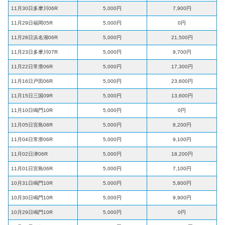
11月30日多摩川06R
5,000円
7,900円
11月29日福岡05R
5,000円
0円
11月28日浜名湖06R
5,000円
21,500円
11月23日多摩川07R
5,000円
9,700円
11月22日常滑06R
5,000円
17,300円
11月16日戸田06R
5,000円
23,600円
11月15日三国09R
5,000円
13,600円
11月10日鳴門10R
5,000円
0円
11月05日宮島08R
5,000円
8,200円
11月04日常滑06R
5,000円
9,100円
11月02日津06R
5,000円
18,200円
11月01日宮島06R
5,000円
7,100円
10月31日鳴門10R
5,000円
5,800円
10月30日鳴門10R
5,000円
9,900円
10月29日鳴門10R
5,000円
0円