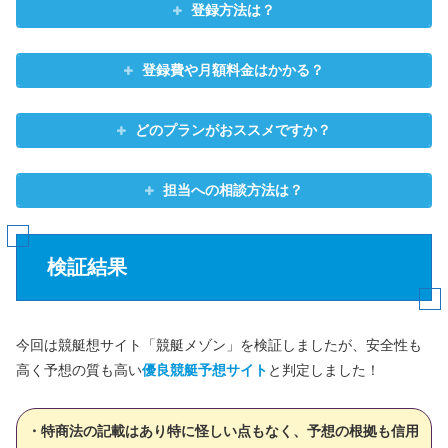
登録方法は？
登録費や月額料金はかかる？
どのプランがおススメですか？
担当への相談方法は？
検証結果
今回は競艇想サイト「競艇メゾン」を検証しましたが、安全性も
高く予想の質も高い
優良競艇予想サイト
と判定しました！
・特商法の記載はあり特に怪しい点もなく、予想の根拠も信用