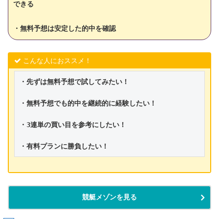
できる
・無料予想は安定した的中を確認
こんな人におススメ！
・先ずは無料予想で試してみたい！
・無料予想でも的中を継続的に経験したい！
・3連単の買い目を参考にしたい！
・有料プランに勝負したい！
競艇メゾンを見る