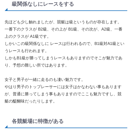
級関係なしにレースをする
先ほども少し触れましたが、競艇は級というものが存在します。
一番下のクラスが B2級、その上が B1級、その次が、A2級、一番
上のクラスが A1級です。
しかいこの級関係なしに レースは行われるので、B1級対A1級とい
うレースも行われます。
しかもB1級が勝ってしまうレースもありますのでそこが魅力であ
り、予想の難しい所ではあります。
女子と男子が一緒に走るのも凄い魅力です。
やはり男子のトップレーサーには女子はかなわない事もあります
が、普通に勝ってしまう事もありますのでここも魅力ですし、競
艇の醍醐味だったりします。
各競艇場に特徴がある