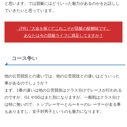
と思います。では競艇にはどういった魅力があるのかをお話しし
ていきたいと思っています。
［PR］”大金を稼ぐ!!”これこそが競艇の醍醐味です。
あなたは今の競艇ライフに満足してますか？
コース争い
他の公営競技との違いでは、他の公営競技との違いはどういった
事があるのでしょうか？
まず、1番の違いは他の公営競技はクラス分けでレースが行われる
のですが、G1 やSGはまた別になりますが、一般戦はクラス分け
は特に無いので、トップレーサーとルーキーのレ ーサーが走る事
もありますし、女子対男子というのも魅力になります。