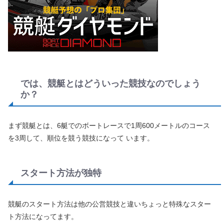
では、競艇とはどういった競技なのでしょう
か？
まず競艇とは、6艇でのボートレースで1周600メートルのコース
を3周して、順位を競う競技になって います。
スタート方法が独特
競艇のスタート方法は他の公営競技と違いちょっと特殊なスター
ト方法になってます。