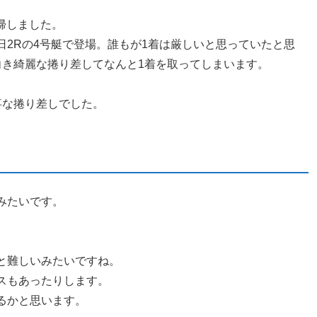
復帰しました。
2Rの4号艇で登場。誰もが1着は厳しいと思っていたと思
向き綺麗な捲り差してなんと1着を取ってしまいます。
事な捲り差しでした。
みたいです。
と難しいみたいですね。
スもあったりします。
るかと思います。