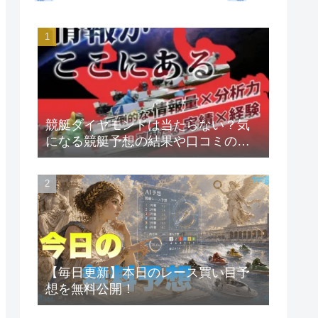
競艇ダイヤモンドは当たらない？気
になる競艇予想の結果や口コミの評
判を大公開
【毎日更新】本日のレース買い目予
想を無料公開！