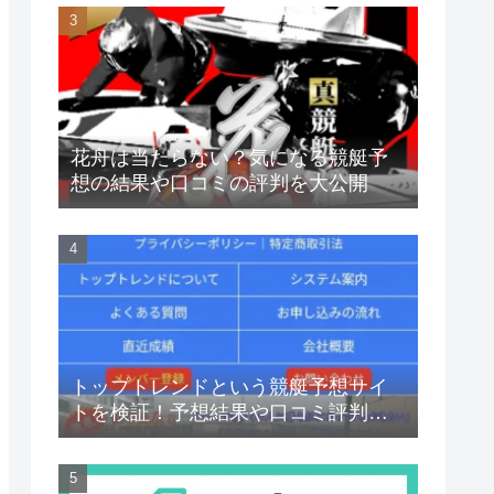
花舟は当たらない？気になる競艇予
想の結果や口コミの評判を大公開
トップトレンドという競艇予想サイ
トを検証！予想結果や口コミ評判ま
で完全網羅！