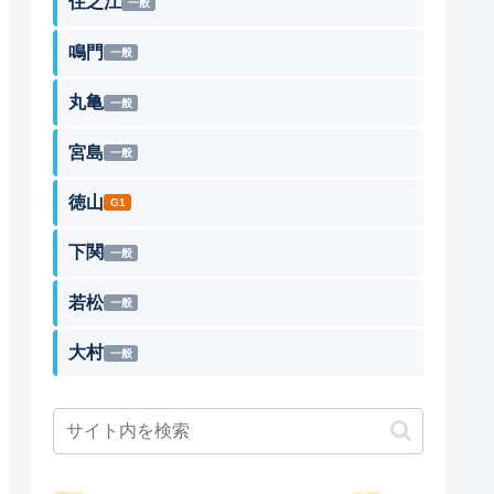
住之江
一般
鳴門
一般
丸亀
一般
宮島
一般
徳山
G1
下関
一般
若松
一般
大村
一般