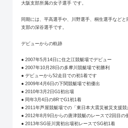
大阪支部所属の女子選手 です。
同期には、平高選手や、川野選手、桐生選手などと
支部の深谷選手です。
デビューからの軌跡
● 2007年5月14日に住之江競艇場でデビュー
● 2007年10月28日の多摩川競艇場で初勝利
● デビューから52走目での初1着です
● 2009年4月6日の下関競艇場で初優出
● 2010年3月2日G1初出場
● 同年3月4日の8RでG1初1着
● 2011年芦屋競艇場での「東日本大震災被災支援
● 2012年8月9日からの唐津競艇のレースで2回目の
● 2013年SG笹川賞初出場初レースでSG初1着